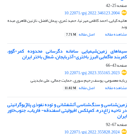
صفحه
25-42
10.22071/gsj.2022.346123.2004
هانیه کیایی، احمد کاظمی مهر نیا، حمید ثمری، پیمان افضل، نازنین ظاهری عبده
وند
مشاهده مقاله
اصل مقاله
7.71 M
سیماهای زمین‌شیمیایی سامانه دگرسانی محدوده کمر-گوو،
کمربند ماگمایی البرز باختری-آذربایجان، شمال باختر ایران
صفحه
43-66
10.22071/gsj.2023.355165.2023
ربابه معصومی، یوسف رحیم سوری، حمایت جمالی، علی عابدینی
مشاهده مقاله
اصل مقاله
11.02 M
زمین‌شناسی و سنگ‌شناسی آتشفشانی و توده نفوذی پلاژیوگرانیتی
در ناحیه زاغ‌دره، کمپلکس افیولیتی اسفندقه- فاریاب، جنوب‌‌خاور
ایران
صفحه
67-92
10.22071/gsj.2022.355828.2024