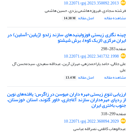
10.22071/gsj.2023.350092.2013
فرشته سجادی، فیروزه هاشمی یزدی، حسین هاشمی
مشاهده مقاله
اصل مقاله
14.38 M
چینه نگاری زیستی فوزولینیدهای سازند زلدو (ژیلین-آسلین) در
ایران مرکزی (ازبک کوه)، برش شیشتو
صفحه
283-298
10.22071/gsj.2022.341732.1998
علی جلالی، حامد یاراحمدزهی، مهران آرین، عبدالله سعیدی، سیدمحسن آل
علی
مشاهده مقاله
اصل مقاله
13.4 M
ارزیابی تنوع زیستی مهره داران میوسن در زاگرس: یافته‌های نوین
از ردپای مهره‌داران سازند آغاجاری، خاور گتوند، استان خوزستان،
جنوب باختری ایران
صفحه
299-318
10.22071/gsj.2022.360094.2029
عبدالوهاب کاظمی، نصرالله عباسی