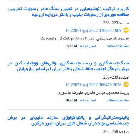
کاربرد ترکیب ژئوشیمیایی در تعیین سنگ مادر رسوبات تخریبی:
مطالعه موردی از رسوبات جنوب و باختر دریاچه ارومیه
صفحه
223-238
10.22071/gsj.2022.336034.1989
محمود شرفی، مهدی جعفرزاده، ئارام بایت گل، راضیه لک
مشاهده مقاله
اصل مقاله
5.66 M
سنگ‌چینه‌نگاری و زیست‌چینه‌نگاری توالی‌های ووچیاپینگین در
برش قره‌گز (جنوب جلفا، شمال باختر ایران) براساس بازوپایان
صفحه
239-258
10.22071/gsj.2022.366479.2036
پریسا محمدی، عباس قادری، علیرضا عاشوری
مشاهده مقاله
اصل مقاله
10.26 M
پالینوستراتیگرافی و پالئواکولوژی سازند دلیچای در برش
چینه‌شناسی یونجه‌زار، شمال خاور تهران، البرز مرکزی
صفحه
259-282