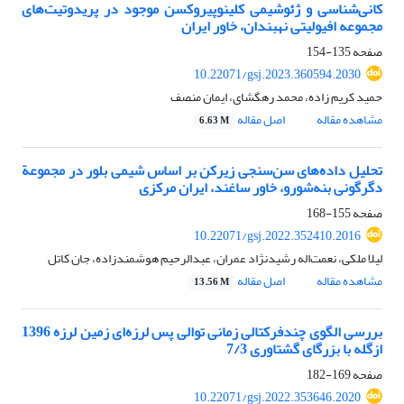
کانی‌شناسی و ژئوشیمی کلینوپیروکسن موجود در پریدوتیت‌های
مجموعه افیولیتی نهبندان، خاور ایران
صفحه
135-154
10.22071/gsj.2023.360594.2030
حمید کریم زاده، محمد رهگشای، ایمان منصف
مشاهده مقاله
اصل مقاله
6.63 M
تحلیل داده‌های سن‌سنجی زیرکن بر اساس شیمی بلور در مجموعة
دگرگونی بنه‌شورو، خاور ساغند، ایران مرکزی
صفحه
155-168
10.22071/gsj.2022.352410.2016
لیلا ملکی، نعمت‌اله رشیدنژاد عمران، عبدالرحیم هوشمندزاده، جان کاتل
مشاهده مقاله
اصل مقاله
13.56 M
بررسی الگوی چندفرکتالی زمانی توالی پس لرزه‌ای زمین لرزه 1396
ازگله با بزرگای گشتاوری 7/3
صفحه
169-182
10.22071/gsj.2022.353646.2020