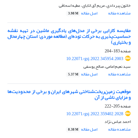
خاتون پیردادی، مریم آق اتابای، عطیه اسحاقی
مشاهده مقاله
اصل مقاله
3.98 M
مقایسه کارایی برخی از مدل‌های یادگیری ماشین در تهیه نقشه
حساسیت‌پذیری به حرکات توده‌ای (مطالعه موردی: استان چهارمحال
و بختیاری)
صفحه
183-204
10.22071/gsj.2022.345954.2003
سید نعیم امامی، صالح یوسفی
مشاهده مقاله
اصل مقاله
5.37 M
موقعیت زمین‌ریخت‌شناختی شهرهای ایران و برخی از محدودیت‌ها
و مزایای ناشی از آن
صفحه
205-222
10.22071/gsj.2022.359402.2028
احمد عباس نژاد
مشاهده مقاله
اصل مقاله
8.38 M