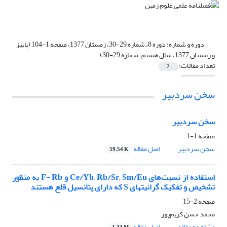
دوره و شماره:
دوره 8، شماره 29-30، زمستان 1377، صفحه 1-104 (پاییز
و زمستان 1377، سال هشتم، شماره 29-30)
تعداد مقالات:
7
سخن سردبیر
سخن سردبیر
صفحه
1-1
سخن سردبیر
اصل مقاله
59.54 K
استفاده از نسبت‌های Ce/Yb, Rb/Sr, Sm/Eu و F- Rb به منظور
تشخیص و تفکیک گرانیتهای S که دارای پتانسیل قلع هستند
صفحه
2-15
محمد حسن کریم‌پور
مشاهده مقاله
اصل مقاله