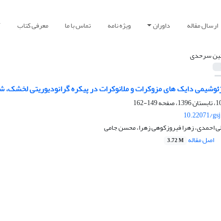
ارسال مقاله
داوران
ویژه نامه
تماس با ما
معرفی کتاب
آ
نین سرحدی
وشیمی دایک های مزوکرات و ملانوکرات در پیکره گرانودیوریتی لخشک، شم
149-162
10.22071/gs
ی احمدی، زهرا فیروزکوهی زهرا، محسن جامی
اصل مقاله
3.72 M