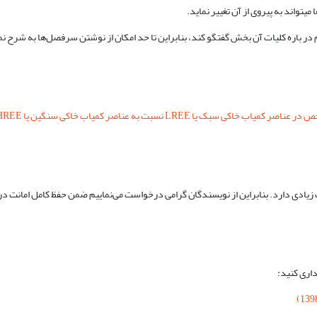
 آنومالی منفی Eu در نمونه‏‌های گستره تکاب به چشم می‏‌خورد (شکل6).
ادی دارد. بنابراین از نویسندگان گرامی درخواست می‏‌نماییم ضمن حفظ کامل امانت در است