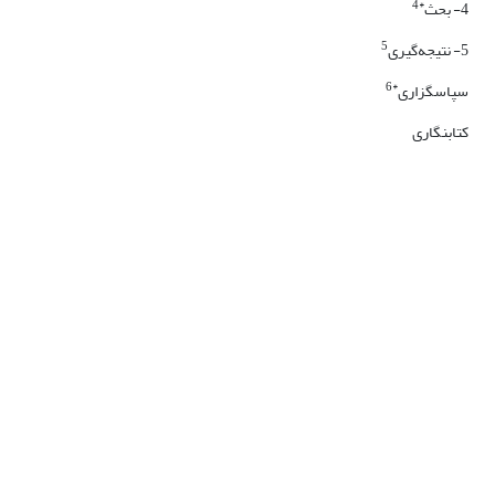
*4
4- بحث
5
5- نتیجه‌‏گیری
*6
سپاسگزاری
کتابنگاری