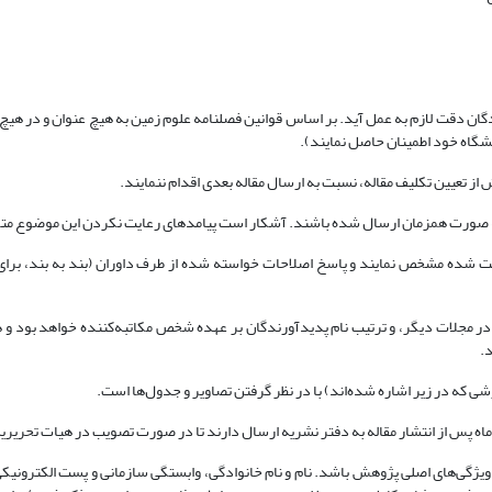
گان دقت لازم به عمل آید. بر اساس قوانین فصلنامه علوم زمین به هیچ عنوان و در هیچ 
شگاه خود اطمینان حاصل نمایند).
ز تعیین تکلیف مقاله، نسبت به ارسال مقاله بعدی اقدام ننمایند.
و یا به صورت همزمان ارسال شده باشند. آشکار است پیامدهای رعایت نکردن این موضوع م
ت شده مشخص نمایند و پاسخ اصلاحات خواسته شده از طرف داوران (بند به بند، برای هر 
ر مجلات دیگر، و ترتیب نام پدیدآورندگان بر عهده شخص مکاتبه‌کننده خواهد بود و 
.
سبت کوتاه (بیشینه 15 کلمه) و بازتاب‏دهنده تمام ویژگی‌های اصلی پژوهش باشد. نام و نام خانوادگی، وابستگی س