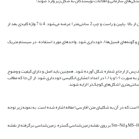
ستگی‌های سازمانی و اطلاعات نویسندگان به شکل زیر وارد شوند:
- چکیده: چکیده فارسی باید دارای ساختار استاندارد و بیشینه 200 کلمه باشد. چکیده، در یک بند (پاراگراف)، و به صورت یک ستونی به عرض 18 سانتی‌متر (فاصله متن از بالا ، پایین و راست و چپ 2 سانتی‌متر) عرضه می‌شود. 4 تا 7 واژه کلیدی بعد از
 انگلیسی (جز در مواردی چون نام افراد، نگارش منبع و گونه‌های فسیل‌ها)، خودداری شود. واحدهای مورد استفاده، در سیستم متریک
اف پس از ارجاع شماره شکل آورده شود. همچنین باید اصل و دارای کیفیت و وضوح
ه شده، الزامی است. نحوه تدوین جدول‌ها چپ به راست و متن آنها به انگلیسی در نرم افزار word است. از گذاشتن ممیز به صورت (/) و یا (،) در اعداد اعشاری انگلیسی خودداری شود. از آن جا که مطالب
ته مهم: پس از شرح فارسی شکل‏ها باید برگردان شرح به زبان انگلیسی نیز پس از آن نوشته شود زیرا مجله دارای چکیده گسترده انگلیسی (English Extended Abstract) است که در آن به شکل‏های متن (فارسی) مقاله اشاره شده است. به نمونه زیر توجه
شکل 1- آ) گستره مورد مطالعه (چهارگوش سیاه) در تصویر ماهواره‏ای گوگل ارث. ب) نقشه راه‏های دسترسی. پ) موقعیت آمفیبولیت‏‌های آنالیز شده به روش‏های MS-ICP، XRF و Sm-Nd بر روی نقشه زمین‏‌شناسی گستره. زمین‌‏شناسی برگرفته از نقشه