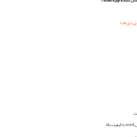
ال نسخه اولیه مقاله):
 پی دی اف
)
ت.