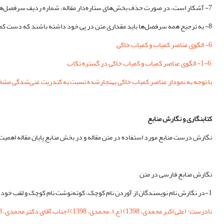
7- آشکار است، در صورت حذف بخش‌‏های ستاره‌‏دار مقاله، شماره ردیف سرفصل‏‌ها می‏تواند به پیروی از آن تغییر نماید.
8- به ترجیح همه سرفصل‏‌ها باید مقداری متن در پی خود داشته باشند که دست کم در باره کلیات آن بخش گفتگو کند، بنابراین تا حد امکان از نوشتن سرفصل‏‌ها به شرح نمونه زیر خودداری کنید:
6- الگوی عناصر کمیاب و کمیاب خاکی
1-6- الگوی عناصر کمیاب و کمیاب خاکی در گستره تکاب
با توجه به نمودار عناصر کمیاب خاکی بهنجارشده نسبت به کندریت غنی‏‌شدگی مشخص در عناصر کمیاب خاکی سبک یا LREE نسبت به عناصر کمیاب خاکی سنگین یا HREE همراه با
کتابنگاری و نگارش منابع
نگارش درست منابع مورد استفاده در متن مقاله و در بخش منابع پایان مقاله اهمیت زی
نگارش منابع فارسی در متن
1-در نگارش نام نویسندگان از آوردن نام کوچک، کوته‌‏نوشت نام کوچک و لقب خودداری کنید:
نادرست: (علی اکبر محمدی، 1398) (ع.ا. محمدی، 1398) (جناب آقای دکتر محمدی، 1398)