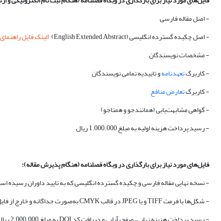
فایل‌های مورد نیاز برای بارگذاری در
وبگاه
فصلنامه (هنگام ثبت نام الکترونیکی و ارس
- اصل مقاله فارسی
- اصل چکیده گسترده انگلیسی (English Extended Abstract)
(لینک فایل راهنمای
- مشخصات نویسندگان
- کاربرگ
تعهدنامه
و تاییدیه تمامی نویسندگان
- کاربرگ
تعارض منافع
- گواهی مشابهت‌‏یابی (همانندجو و همتاجو)
- رسید پرداخت هزینه اولیه به مبلغ 1.000.000 ریال
فایل‌های مورد نیاز برای بارگذاری در وبگاه فصلنامه (هنگام پذیرش مقاله):
- نسخه نهایی مقاله فارسی و چکیده گسترده انگلیسی که به تایید داوران رسیده اس
- شکل‌ها با فرمت TIFF و یا JPEG در قالب CMYK به‌صورت جداگانه و خارج از فایل word با کیفیت بالا
- رسید پرداخت هزینه نهایی، صفحه‏آرایی و دریافت کد DOI به مبلغ 2.000.000 ریال