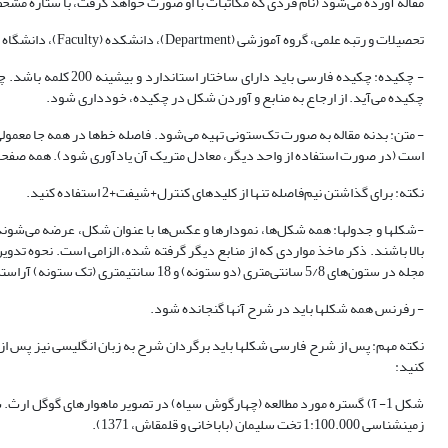
مقاله آورده می‌شود (نام فردی که مکاتبات با او صورت خواهد گرفت، با ستاره مشخ
تحصیلات و رتبه علمی، گروه آموزشی (Department)، دانشکده (Faculty)، دانشگاه (University)، شهر، کشور
چکیده می‌آید. از ارجاع به منابع و آوردن شکل در چکیده، خودداری شود.
است (در صورت استفاده از واحد دیگر، معادل متریک آن یادآوری شود). همه صفحات
نکته: برای گذاشتن نیم‏‌فاصله تنها از کلیدهای کنترل+شیفت+2 استفاده کنید.
-شکل‏ها و جدول‏ها: همه شکل‌ها، نمودارها و عکس‌ها با عنوان شکل، عرضه می‌شو
مجله در ستون‌های 5/8 سانتی‌متری (دو ستونه) و 18 سانتی‏متری (تک ستونه) آراسته می شوند، لازم است شکل‌ها و جدول‌ها بیشینه با عرض 18 (شکل‌های بزرگ‌تر) یا 5/8 سانتی‌متری (شکل‌های کوچک‌تر) ارایه شوند.
- رفرنس همه شکل‏ها باید در شرح آن‏ها گنجانده شود.
کنید:
زمین‏شناسی 1:100.000 تخت سلیمان (باباخانی و قلمقاش، 1371).