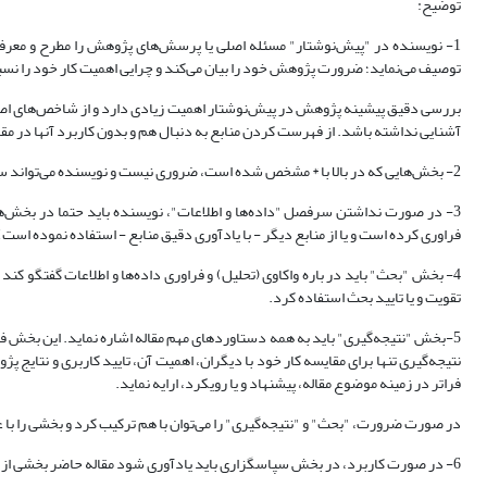
توضیح:
1- نویسنده در "پیش‏‌نوشتار" مسئله اصلی یا پرسش‌‏های پژوهش را مطرح و معرفی
توصیف می‏‌نماید؛ ضرورت پژوهش خود را بیان می‏‌کند و چرایی اهمیت کار خود را نسبت 
بررسی دقیق پیشینه پژوهش در پیش‌‏نوشتار اهمیت زیادی دارد و از شاخص‌‏های اصلی 
آشنایی نداشته باشد. از فهرست کردن منابع به دنبال هم و بدون کاربرد آن‏ها در مق
2- بخش‏‌هایی که در بالا با * مشخص شده است، ضروری نیست و نویسنده می‏‌تواند سرفصل‌‏های اصلی موضوع پژوهش خود را پس از بند 1 در مقاله بیاورد.
3- در صورت نداشتن سرفصل "داده‌‏ها و اطلاعات"، نویسنده باید حتما در بخش‏‌های او
فراوری کرده است و یا از منابع دیگر - با یادآوری دقیق منابع - استفاده نموده است)
4- بخش "بحث" باید در باره واکاوی (تحلیل) و فراوری داده‏‌ها و اطلاعات گفتگو کند
تقویت و یا تایید بحث استفاده کرد.
5-بخش "نتیجه‏‌گیری" باید به همه دستاوردهای مهم مقاله اشاره نماید. این بخش فقط
نتیجه‏‌گیری تنها برای مقایسه کار خود با دیگران، اهمیت آن، تایید کاربری و نتایج پ
فراتر در زمینه موضوع مقاله، پیشنهاد و یا رویکرد، ارایه نماید.
در صورت ضرورت، "بحث" و "نتیجه‏‌گیری" را می‌‏توان با هم ترکیب کرد و بخشی را با عن
6- در صورت کاربرد، در بخش سپاسگزاری باید یادآوری شود مقاله حاضر بخشی از دستاوردهای پایان‏‌نامه کارشناسی ارشد یا رساله دکترای نویسنده (ردیف) چندم است.