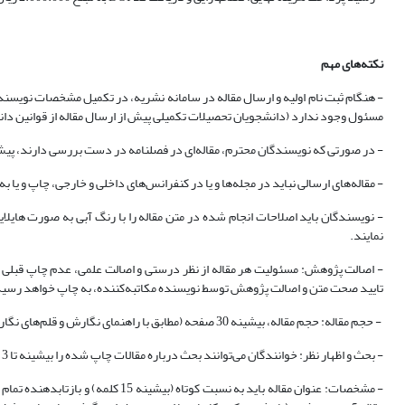
نکته‌‏های مهم
- هنگام ثبت نام اولیه و ارسال مقاله در سامانه نشریه، در تکمیل مشخصات نویسند
مسئول وجود ندارد (دانشجویان تحصیلات تکمیلی پیش از ارسال مقاله از قوانین دان
- در صورتی که نویسندگان محترم، مقاله‌ای در فصلنامه در دست بررسی دارند، پیش ا
- مقاله‌های ارسالی نباید در مجله‌ها و یا در کنفرانس‌های داخلی و خارجی، چاپ 
- نویسندگان باید اصلاحات انجام شده در متن مقاله را با رنگ آبی به صورت هایلای
نمایند.
- اصالت پژوهش: مسئولیت هر مقاله از نظر درستی و اصالت علمی، عدم چاپ قبلی د
تایید صحت متن و اصالت پژوهش توسط نویسنده مکاتبه‌کننده، به چاپ خواهد رسید
- حجم مقاله: حجم مقاله، بیشینه 30 صفحه (مطابق با راهنمای نگارش و قلم‌های نگارشی که در زیر اشاره شده‌‏اند) با در نظر گرفتن تصاویر و جدول‌ها است.
- بحث و اظهار نظر: خوانندگان می‌توانند بحث درباره مقالات چاپ شده را بیشینه تا 3 ماه پس از انتشار مقاله به دفتر نشریه ارسال دارند تا در صورت تصویب در هیات تحریریه، به همراه با پاسخ احتمالی نویسندگان، به‌چاپ برسد.
- مشخصات: عنوان مقاله باید به ن