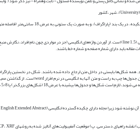
ص شده و نشانی کامل پستی و تلفن نویسنده مسئول - ثابت وهمراه - نیز ذکر شود). واب
- متن: بدنه مقاله به صورت تک‌‏ستونی تهیه می‌شود. فاصله خط‌‏ها در همه جا معمولی (1.5 line) است. از آوردن واژه‌های
 مقاله باید دارای شماره صفحه و شماره خط باشند.
ند. همه شکل‌ها بایستی در داخل متن ارجاع داده شده باشند. شکل در نخستین پاراگر
بالا باشند. ذکر ماخذ مواردی که از منابع دیگر گرفت
نک