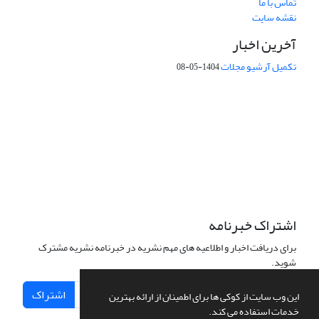
تماس با ما
نقشه سایت
آخرین اخبار
تکمیل آرشیو مجلات
1404-05-08
شماره تماس: 64592299 -021
صندوق پستی:
131851494
پست الکترونیک:
faslnameh1370@yahoo.com
faslnameh@gsi.ir
آدرس سایت:
http://www.gsjournal.ir
اشتراک خبرنامه
برای دریافت اخبار و اطلاعیه های مهم نشریه در خبرنامه نشریه مشترک
شوید.
اشتراک
این وب سایت از کوکی ها برای اطمینان از ارائه بهترین
خدمات استفاده می کند.