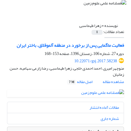
نویسنده =
زهرا طهماسبی
تعداد مقالات:
1
فعالیت ماگمایی پس از برخورد در منطقه آلموقلاق، باختر ایران
دوره 27، شماره 106، زمستان 1396، صفحه
153-168
10.22071/gsj.2017.58238
منوچهر امیری، احمد احمدی خلجی، زهرا طهماسبی، رضا زارعی سهامیه، حسن
زمانیان
مشاهده مقاله
اصل مقاله
7 M
مقالات آماده انتشار
شماره جاری