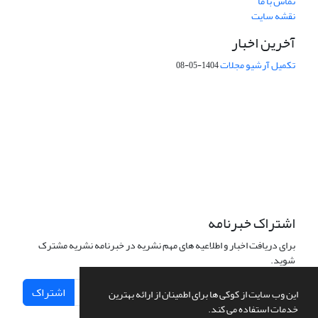
تماس با ما
نقشه سایت
آخرین اخبار
تکمیل آرشیو مجلات
1404-05-08
شماره تماس: 64592299 -021
صندوق پستی:
131851494
پست الکترونیک:
faslnameh1370@yahoo.com
faslnameh@gsi.ir
آدرس سایت:
http://www.gsjournal.ir
اشتراک خبرنامه
برای دریافت اخبار و اطلاعیه های مهم نشریه در خبرنامه نشریه مشترک
شوید.
اشتراک
این وب سایت از کوکی ها برای اطمینان از ارائه بهترین
خدمات استفاده می کند.