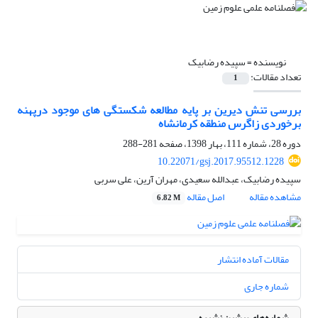
نویسنده =
سپیده رضابیک
تعداد مقالات:
1
بررسی تنش دیرین بر پایه مطالعه شکستگی های موجود درپهنه
برخوردی زاگرس منطقه کرمانشاه
دوره 28، شماره 111، بهار 1398، صفحه
281-288
10.22071/gsj.2017.95512.1228
سپیده رضابیک، عبدالله سعیدی، مهران آرین، علی سربی
مشاهده مقاله
اصل مقاله
6.82 M
مقالات آماده انتشار
شماره جاری
شماره‌های پیشین نشریه