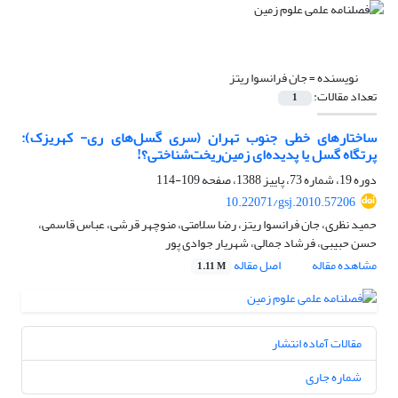
نویسنده =
جان فرانسوا ریتز
تعداد مقالات:
1
ساختارهای خطی جنوب تهران (سری گسل‌های ری- کهریزک):
پرتگاه گسل یا پدیده‌ای زمین‌ریخت‌شناختی؟!
دوره 19، شماره 73، پاییز 1388، صفحه
109-114
10.22071/gsj.2010.57206
حمید نظری، جان فرانسوا ریتز، رضا سلامتی، منوچهر قرشی، عباس قاسمی،
حسن حبیبی، فرشاد جمالی، شهریار جوادی پور
مشاهده مقاله
اصل مقاله
1.11 M
مقالات آماده انتشار
شماره جاری