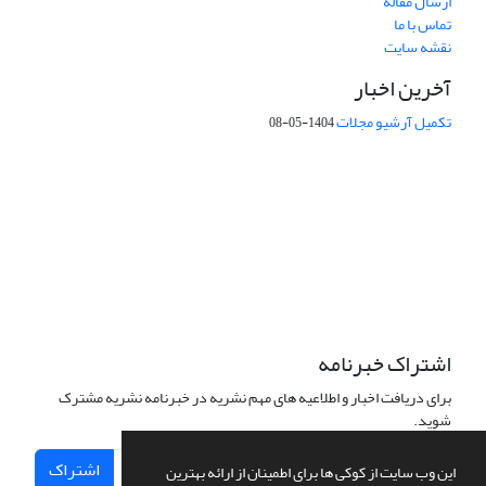
ارسال مقاله
تماس با ما
نقشه سایت
آخرین اخبار
تکمیل آرشیو مجلات
1404-05-08
شماره تماس: 64592299 -021
صندوق پستی:
131851494
پست الکترونیک:
faslnameh1370@yahoo.com
faslnameh@gsi.ir
آدرس سایت:
http://www.gsjournal.ir
اشتراک خبرنامه
برای دریافت اخبار و اطلاعیه های مهم نشریه در خبرنامه نشریه مشترک
شوید.
اشتراک
این وب سایت از کوکی ها برای اطمینان از ارائه بهترین