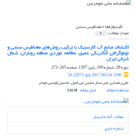
کلیدواژه‌ها =
مغناطیس سنجی
تعداد مقالات:
1
اکتشاف منابع آب کارستیک با ترکیب روش‌های مغناطیس سنجی و
توموگرافی الکتریکی عمیق، مطالعه موردی منطقه زوباران، شمال
شرقی ایران
دوره 28، شماره 109، پاییز 1397، صفحه
265-272
10.22071/gsj.2017.86124.1106
علی رمضانی، میرستار مشین چی اصل، محسن اویسی موخر
مشاهده مقاله
اصل مقاله
3.02 M
مقالات آماده انتشار
شماره جاری