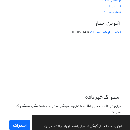
تماس با ما
نقشه سایت
آخرین اخبار
تکمیل آرشیو مجلات
1404-05-08
شماره تماس: 64592299 -021
صندوق پستی:
131851494
پست الکترونیک:
faslnameh1370@yahoo.com
faslnameh@gsi.ir
آدرس سایت:
http://www.gsjournal.ir
اشتراک خبرنامه
برای دریافت اخبار و اطلاعیه های مهم نشریه در خبرنامه نشریه مشترک
شوید.
اشتراک
این وب سایت از کوکی ها برای اطمینان از ارائه بهترین