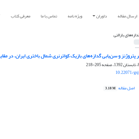
ارسال مقاله
داوران
ویژه نامه
تماس با ما
معرفی کتاب
آ
دازه‌های بازالتی
پتروژنز و سن‌یابی گدازه‌های بازیک کواترنری شمال باختری ایران، در مقایسه
205-218
10.22071/gs
اصل مقاله
3.18 M