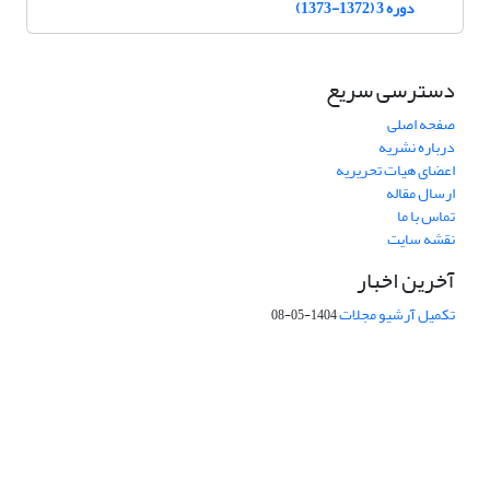
دوره 3 (1372-1373)
دسترسی سریع
صفحه اصلی
درباره نشریه
اعضای هیات تحریریه
ارسال مقاله
تماس با ما
نقشه سایت
آخرین اخبار
تکمیل آرشیو مجلات
1404-05-08
شماره تماس: 64592299 -021
صندوق پستی:
131851494
پست الکترونیک:
faslnameh1370@yahoo.com
faslnameh@gsi.ir