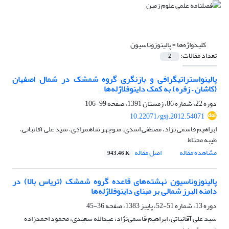
کلیدواژه‌ها =
پالینوزوناسیون
تعداد مقالات:
2
پالینواستراتیگرافی و بازنگری گروه شمشک در شمال اصفهان
(کاشان – زفره) به کمک داینوفلاژله‌ها
دوره 22، شماره 86، زمستان 1391، صفحه
99-106
10.22071/gsj.2012.54071
ابراهیم قاسمی ن‍ژاد، مصطفی اسدی، منوچهر شاهمرادی، سید علی آقانباتی،
طیبه محتاط
مشاهده مقاله
اصل مقاله
943.46 K
پالینوزوناسیون نهشته‌های قاعده گروه شمشک (تریاس بالا) در
دامنه البرز شمالی بر مبنای داینوفلاژله‌ها
دوره 13، شماره 51-52، پاییز 1383، صفحه
36-45
سید علی آقانباتی، ابراهیم قاسمی‌نژاد، عبدالله سعیدی، محمود احمدزاده