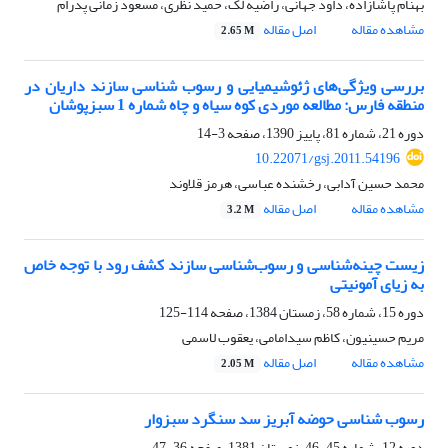
بهنام پاشازاده، داود جهانی، راضیه لک، حمید نظری، مسعود زمانی پدرام
مشاهده مقاله
اصل مقاله
2.65 M
بررسی ویژگی‌های ژئوشیمیایی و رسوب شناسی سازند داریان در
منطقه فارس: مطالعه موردی کوه سیاه و چاه شماره 1 سبزپوشان
دوره 21، شماره 81، پاییز 1390، صفحه
3-14
10.22071/gsj.2011.54196
محمد حسین آدابی، رخشنده عباسی، هرمز قلاوند
مشاهده مقاله
اصل مقاله
3.2 M
زیست چینه‌شناسی و رسوب‌شناسی سازند کشف رود با توجه خاص
به زیای آمونیتی
دوره 15، شماره 58، زمستان 1384، صفحه
114-125
مریم حسینیون، کاظم سیدامامی، یعقوب لاسمی
مشاهده مقاله
اصل مقاله
2.05 M
رسوب شناسی حوضه آبریز سد سنگرد سبزوار
دوره 12، شماره 45-46، زمستان 1381، صفحه
36-47