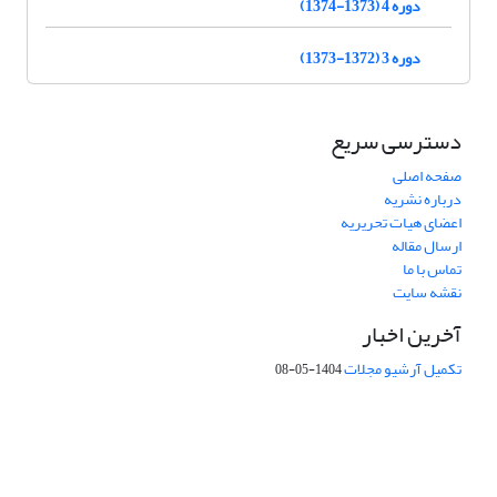
دوره 4 (1373-1374)
دوره 3 (1372-1373)
دسترسی سریع
صفحه اصلی
درباره نشریه
اعضای هیات تحریریه
ارسال مقاله
تماس با ما
نقشه سایت
آخرین اخبار
تکمیل آرشیو مجلات
1404-05-08
شماره تماس: 64592299 -021
صندوق پستی:
131851494
پست الکترونیک:
faslnameh1370@yahoo.com