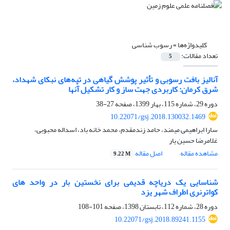
کلیدواژه‌ها =
رسوب شناسی
تعداد مقالات:
5
آنالیز بافت رسوبی و تأثیر پوشش گیاهی در تپه‌های نبکای شهداد،
شرق کرمان: کاربردی جهت ساز و کار تشکیل آنها
دوره 29، شماره 115، بهار 1399، صفحه
27-38
10.22071/gsj.2018.130032.1469
سارا ابراهیمی میمند، حامد زندمقدم، محمد خانه باد، اسداله محبوبی،
غلامرضا حسین یار
مشاهده مقاله
اصل مقاله
9.22 M
شناسایی یک دریاچه قدیمی برای نخستین بار در واحد های
کواترنری اطراف شهر یزد
دوره 28، شماره 112، تابستان 1398، صفحه
101-108
10.22071/gsj.2018.89241.1155