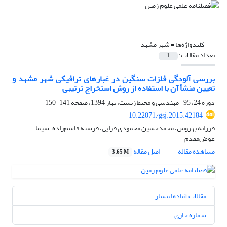
کلیدواژه‌ها =
شهر مشهد
تعداد مقالات:
1
بررسی آلودگی فلزات سنگین در غبارهای ترافیکی شهر مشهد و
تعیین منشأ آن با استفاده از روش استخراج ترتیبی
دوره 24، 95- مهندسی و محیط زیست، بهار 1394، صفحه
141-150
10.22071/gsj.2015.42184
فرزانه بهروش، محمدحسین محمودی قرایی، فرشته قاسم‌زاده، سیما
عوض‌مقدم
مشاهده مقاله
اصل مقاله
3.65 M
مقالات آماده انتشار
شماره جاری