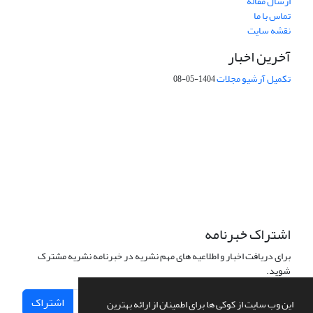
ارسال مقاله
تماس با ما
نقشه سایت
آخرین اخبار
تکمیل آرشیو مجلات
1404-05-08
شماره تماس: 64592299 -021
صندوق پستی:
131851494
پست الکترونیک:
faslnameh1370@yahoo.com
faslnameh@gsi.ir
آدرس سایت:
http://www.gsjournal.ir
اشتراک خبرنامه
برای دریافت اخبار و اطلاعیه های مهم نشریه در خبرنامه نشریه مشترک
شوید.
اشتراک
این وب سایت از کوکی ها برای اطمینان از ارائه بهترین