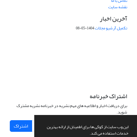
تماس با ما
نقشه سایت
آخرین اخبار
تکمیل آرشیو مجلات
1404-05-08
شماره تماس: 64592299 -021
صندوق پستی:
131851494
پست الکترونیک:
faslnameh1370@yahoo.com
faslnameh@gsi.ir
آدرس سایت:
http://www.gsjournal.ir
اشتراک خبرنامه
برای دریافت اخبار و اطلاعیه های مهم نشریه در خبرنامه نشریه مشترک
شوید.
اشتراک
این وب سایت از کوکی ها برای اطمینان از ارائه بهترین
خدمات استفاده می کند.