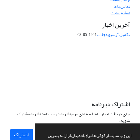
تماس با ما
نقشه سایت
آخرین اخبار
تکمیل آرشیو مجلات
1404-05-08
شماره تماس: 64592299 -021
صندوق پستی:
131851494
پست الکترونیک:
faslnameh1370@yahoo.com
faslnameh@gsi.ir
آدرس سایت:
http://www.gsjournal.ir
اشتراک خبرنامه
برای دریافت اخبار و اطلاعیه های مهم نشریه در خبرنامه نشریه مشترک
شوید.
اشتراک
این وب سایت از کوکی ها برای اطمینان از ارائه بهترین