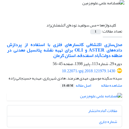
کلیدواژه‌ها =
مس سولفید توده‌ای آتشفشان‌زاد
تعداد مقالات:
1
مدل‌سازی اکتشافی کانسارهای فلزی با استفاده از پردازش
داده‌های ASTER و OLI برای تهیه نقشه پتانسیل معدنی در
منطقه دولت‌آباد اسفندقه، استان کرمان
دوره 29، شماره 113، پاییز 1398، صفحه
45-56
10.22071/gsj.2018.121979.1430
سیده سکینه موسوی، مهدی هنرمند، هادی شهریاری، مهدیه حسینجانی زاده
مشاهده مقاله
اصل مقاله
19.48 M
مقالات آماده انتشار
شماره جاری