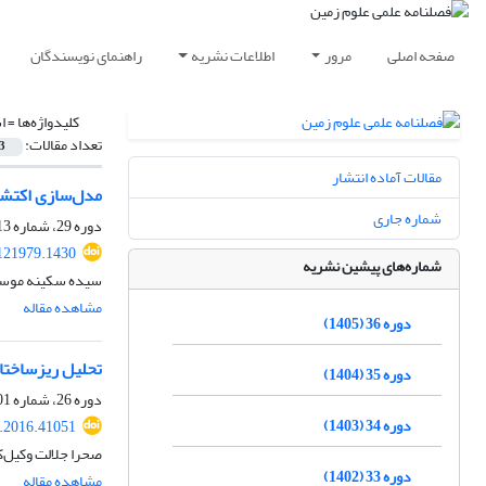
صفحه اصلی
مرور
اطلاعات نشریه
راهنمای نویسندگان
کلیدواژه‌ها =
ا
تعداد مقالات:
3
مقالات آماده انتشار
مدل‌سازی اکتشافی کانسارهای فلزی ب
شماره جاری
دوره 29، شماره 113، پاییز 1398، صفحه
121979.1430
شماره‌های پیشین نشریه
سیده سکینه موسوی
مشاهده مقاله
دوره 36 (1405)
تحلیل ریزساختا
دوره 35 (1404)
دوره 26، شماره 101، پاییز 1395، صفحه
دوره 34 (1403)
j.2016.41051
صحرا جلالت وکیل‌کندی، مجید شا
دوره 33 (1402)
مشاهده مقاله