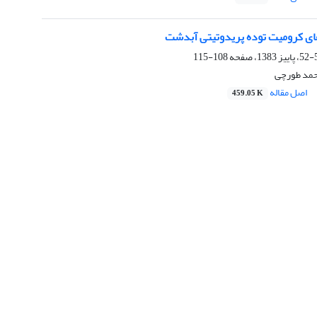
ی کرومیت توده پریدوتیتی آبدشت
108-115
حمد طورچی
اصل مقاله
459.05 K