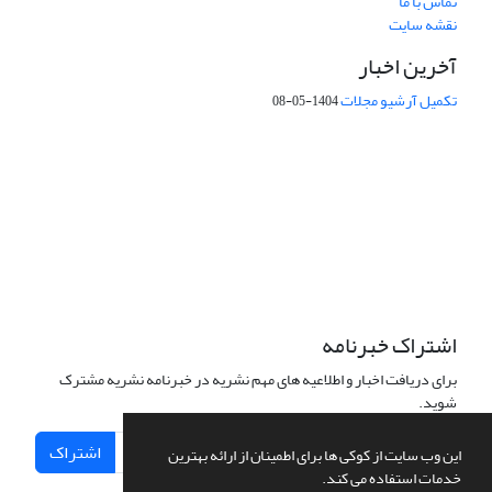
تماس با ما
نقشه سایت
آخرین اخبار
تکمیل آرشیو مجلات
1404-05-08
شماره تماس: 64592299 -021
صندوق پستی:
131851494
پست الکترونیک:
faslnameh1370@yahoo.com
faslnameh@gsi.ir
آدرس سایت:
http://www.gsjournal.ir
اشتراک خبرنامه
برای دریافت اخبار و اطلاعیه های مهم نشریه در خبرنامه نشریه مشترک
شوید.
اشتراک
این وب سایت از کوکی ها برای اطمینان از ارائه بهترین
خدمات استفاده می کند.