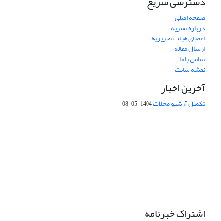
دسترسی سریع
صفحه اصلی
درباره نشریه
اعضای هیات تحریریه
ارسال مقاله
تماس با ما
نقشه سایت
آخرین اخبار
تکمیل آرشیو مجلات
1404-05-08
شماره تماس: 64592299 -021
صندوق پستی:
131851494
پست الکترونیک:
faslnameh1370@yahoo.com
faslnameh@gsi.ir
آدرس سایت:
http://www.gsjournal.ir
اشتراک خبرنامه