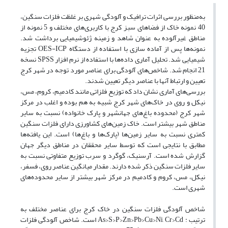
به‌منظور بررسی اثرات ترافیک و آلودگی شهری بر غلظت فلزات سنگین،
40 نمونه خاک از فضاهای سبز کرج با کاربری‌های مختلف‌‌ و 5 نمونه از
مناطق غیرآلوده به عنوان شاهد و زمینه ژئوشیمیایی برداشت شد.
نمونه‌ها پس از آماده سازی با استفاده از دستگاه OES-ICP تجزیه
شیمیایی شد. تحلیل آماری داده‌ها با استفاده از نرم افزار‌ SPSS نسخه
21 انجام شد. شاخص‌های آلودگی برای عناصر مورد توجه در شهر کرج
تعیین و ارتباط آنها با عناصر دیگر تعیین شدند.
بررسی‌های آماری نشان داد که توزیع فلزاتی مانند کادمیم، کروم، مس،
نیکل و روی در خاک‌های شهر کرج شبیه به هم بوده و اغلب در مرکز
شهر کرج (محدوده باغ‌های جهانشهر و پارک خانواده) نسبت به سایر
مناطق شهر بیشتر است. خاک زمین‌های کشاورزی دارای فلزات سنگین
کمتری نسبت به سایر زمین‌ها (پارک‌ها و باغ‌ها) است. این یافته‌ها
مطابق با نتایجی است که توسط سایر محققان در مناطق دیگر جهان
گزارش شده است. آرسنیک، گوگرد و سرب توزیع متفاوتی نسبت به
سایر فلزات سنگین ذکر شده دارند. مقدار میانگین عناصر روی، فسفر،
نیکل، مس، کروم و کادمیم در مرکز شهر بیشتر از سایر محدوده‌های
شهری است.
شاخص آلودگی فلزات سنگین در خاک کرج برای عناصر مختلف به
ترتیب : As>S>P>Zn>Pb>Cu>Ni, Cr>Cd است. شاخص آلودگی فلزات