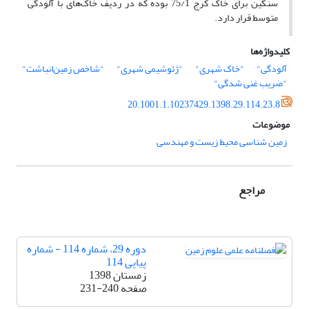
سنگین برای خاک کرج 75/1 بوده که در ردیف خاک‌های با آلودگی
متوسط قرار دارد.
کلیدواژه‌ها
آلودگی"
"خاک شهری"
"ژئوشیمی شهری"
"شاخص زمین‌انباشت"
"ضریب غنی شدگی"
20.1001.1.10237429.1398.29.114.23.8
موضوعات
زمین شناسی محیط زیست و مهندسی
مراجع
دوره 29، شماره 114 - شماره
پیاپی 114
زمستان 1398
صفحه
231-240