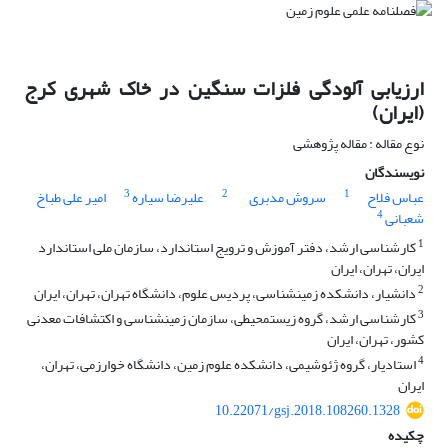
ارزیابی آلودگی فلزات سنگین در خاک شهری کرج
(ایران)
نوع مقاله : مقاله پژوهشی
نویسندگان
3
2
1
عباس فلاح
سروش مدبری
علیرضا سیاره
امیر علی طباخ
4
شعبانی
1
کارشناسی ارشد، دفتر آموزش و ترویج استاندارد، سازمان ملی استاندارد
ایران، تهران، ایران
2
دانشیار، دانشکده زمین‎شناسی، پردیس علوم، دانشگاه تهران، تهران، ایران
3
کارشناسی ارشد، گروه زیست‏محیطی، سازمان زمین‏شناسی و اکتشافات معدنی
کشور، تهران، ایران
4
استادیار، گروه ژئوشیمی، دانشکده علوم زمین، دانشگاه خوارزمی، تهران،
ایران
10.22071/gsj.2018.108260.1328
چکیده