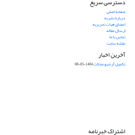
دسترسی سریع
صفحه اصلی
درباره نشریه
اعضای هیات تحریریه
ارسال مقاله
تماس با ما
نقشه سایت
آخرین اخبار
تکمیل آرشیو مجلات
1404-05-08
شماره تماس: 64592299 -021
صندوق پستی:
131851494
پست الکترونیک:
faslnameh1370@yahoo.com
faslnameh@gsi.ir
آدرس سایت:
http://www.gsjournal.ir
اشتراک خبرنامه