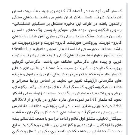
کانسار آهن کوه بابا در فاصله 70 کیلومتری جنوب هشترود، استان
آذربایجان شرقی، شمال باختر ایران واقع می باشد. واحدهای سنگی
رخنمون یافته در اطراف این ذخیره مشتمل بر سنگهای آتشفشانی-
رسوبی الیگومیوسن، توده های نفوذی پلیوسن وگنبدهای داسیتی
پلیوسن هستند. سنگ میزبان اصلی کانی سازی آهن شامل واحدهای
گابرو- نوریت، پیروکسن هورنبلند گابرو- نوریت و مونزودیوریت می
باشد. مطالعات دورسنجی (با استفاده از تصاویر ماهواره ای Sentinel)
مبین حضور خطواره ها، ساختارهای گسلی با روند شمال شرقی- جنوب
غربی و پهنه های دگرسانی مختلف می باشد. دگرسانی گرمابی
پروپیلیتیک (اپیدوت، کلریت و سریسیت) عمدتاً در بخش های داخلی
کانسار غالب بوده که به تدریج در بخش های خارجی و پیرامونی به پهنه
های دگرسانی آرژیلیک تغییر می نماید. بر اساس روابط صحرائی و
مطالعات میکروسکوپی، کانسنگها بافت های توده ای، رگه- رگچه ای،
برشی، و پراکنده را به نمایش می گذارند. مطالعات ژئوشیمیایی آشکار
نمود که مقدار FeT در نمونه های مغزه حفاری در بازه ای از 85/3 الی
2/63 درصد وزنی متغیر است. در این پژوهش، مطالعات مغناطیس
سنجی زمینی انجام گرفت و نقشه های شدت کل، برگردان به قطب،
سیگنال تحلیلی، مشتق اول قائم و ادامه فراسو با هدف شناسائی پهنه
های بالقوه کانی سازی عمیق و کم عمق زیر سطحی تهیه گردید. نتایج
بدست آمده نشان می دهند که دو ناهنجاری، یکی در شمال و دیگری