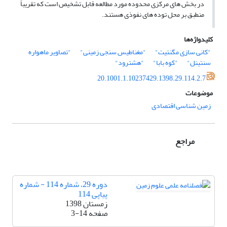
در بخش های مرکزی محدوده مورد مطالعه قابل تشخیص است که تقریباً
منطبق بر محل توده های نفوذی هستند.
کلیدواژه‌ها
"کانی سازی مگنتیت"
"مغناطیس سنجی زمینی"
"تصاویر ماهواره
سنتینل"
"کوه بابا"
"هشترود"
20.1001.1.10237429.1398.29.114.2.7
موضوعات
زمین شناسی اقتصادی
مراجع
دوره 29، شماره 114 - شماره
پیاپی 114
زمستان 1398
صفحه
3-14