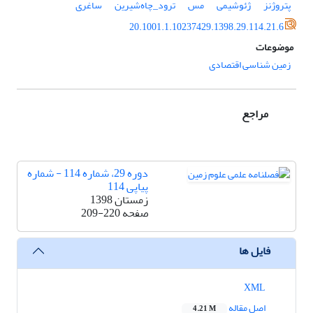
پتروژنز
ژئوشیمی
مس
ترود_چاه‌شیرین
ساغری
20.1001.1.10237429.1398.29.114.21.6
موضوعات
زمین شناسی اقتصادی
مراجع
دوره 29، شماره 114 - شماره
پیاپی 114
زمستان 1398
صفحه
209-220
فایل ها
XML
اصل مقاله
4.21 M