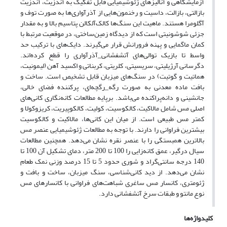
آزمایشگاهی و آنالیزهای ژئوشیمیایی قابل تفکیک به آندزیت، آندزیت
بازالتی، بازالت، داسیت و رخنمون‌هایی از آذرآواری‌ها به صورت توف و
آگلومرا هستند. ماهیت این سنگ‌ها کالک‌آلکالن پتاسیم بالا و به مقدار
جزئی شوشونیتی است که از دیدگاه زمین‌ساختی، در موقعیت مرتبط با
کمان ماگمایی و پهنه فرورانش قرار می‌گیرند. دایک‌های با ترکیب حد
واسط تا بازیک توالی‌های آتشفشانی_آذرآواری را قطع کرده‌اند.
دگرسانی آرژیلیتی، سریسیتی، کلریتی، کربناتی و اکسید آهن (لیمونیت،
هماتیت و گوتیت) در سنگ‌های میزبان قابل تشخیص است. ساخت و
بافت ماده معدنی به صورت رگه_‌رگچه‌ای، پرکننده فضای خالی،
جانشینی و دانه‌پراکنده می‌باشد. برپایه مطالعات کانه‌نگاری کانی‌های
اصلی مس شامل مالاکیت، کالکوسیت، کولیت، کالکوپیریت، کریزوکولا و
کمتر مس طبیعی است. از میان این کانی‌ها، مالاکیت و کالکوسیت
بیشترین فراوانی را دارند. با توجه به مطالعات ژئوشیمیایی عنصر مس
بالاترین همبستگی را با عنصر نقره نشان می‌دهد. همچنین مطالعات
سیال درگیر، عمق کانه‌زایی را 100 تا 200 متر، دمای تشکیل آن 100 تا
140 درجه سانتی‌گراد و شوری حدود 5 تا 15 درصد وزنی نمک طعام
نشان می‌دهد. از دید کانی‌شناسی، سنگ میزبان، ساخت و بافت و
ژئومتری، کانسار مس ساغری شباهت‌های فراوانی با کانسارهای مس
نوع مانتو و طبقات سرخ آتشفشانی دارد.
کلیدواژه‌ها