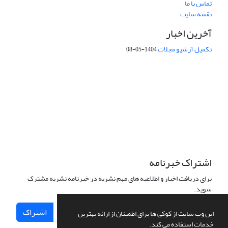
تماس با ما
نقشه سایت
آخرین اخبار
تکمیل آرشیو مجلات
1404-05-08
شماره تماس: 64592299 -021
صندوق پستی:
131851494
پست الکترونیک:
faslnameh1370@yahoo.com
faslnameh@gsi.ir
آدرس سایت:
http://www.gsjournal.ir
اشتراک خبرنامه
برای دریافت اخبار و اطلاعیه های مهم نشریه در خبرنامه نشریه مشترک
شوید.
اشتراک
این وب سایت از کوکی ها برای اطمینان از ارائه بهترین
خدمات استفاده می کند.