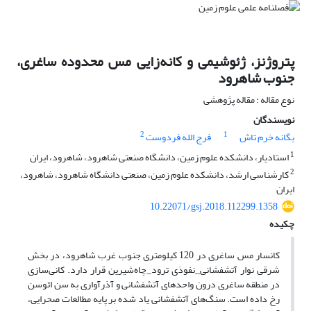
پتروژنز، ژئوشیمی و کانه‌زایی مس محدوده ساغری،
جنوب شاهرود
نوع مقاله : مقاله پژوهشی
نویسندگان
2
1
یگانه خرم تاش
فرج الله فردوست
1
استادیار، دانشکده علوم زمین، دانشگاه صنعتی شاهرود، شاهرود، ایران
2
کارشناسی ارشد، دانشکده علوم زمین، صنعتی دانشگاه شاهرود، شاهرود،
ایران
10.22071/gsj.2018.112299.1358
چکیده
کانسار مس ساغری در 120 کیلومتری جنوب غرب شاهرود، در بخش
شرقی نوار آتشفشانی_نفوذی ترود_چاه‌شیرین قرار دارد. کانی‌سازی
در منطقه ساغری درون واحدهای آتشفشانی و آذرآواری به سن ائوسن
رخ داده است. سنگ‌های آتشفشانی یاد شده بر پایه مطالعات صحرایی،