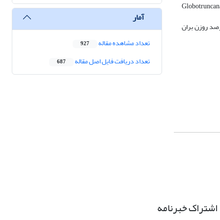
Globotruncana
آمار
عیین شده است. عمق 450 تا 600 متر، براساس نسبت درصد روزن بران
تعداد مشاهده مقاله
927
تعداد دریافت فایل اصل مقاله
687
اشتراک خبرنامه