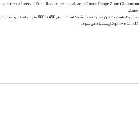
 ventricosa Interval Zone, Radotruncana calcarata Taxon Range Zone, Globotrunc
Zone,
با توجه به زونهای زیستی معرفی شده سن سازند گورپی در این برش کامپانین میانی تا ماستریشتین پسین ت
شماره تماس: 64592299 -021