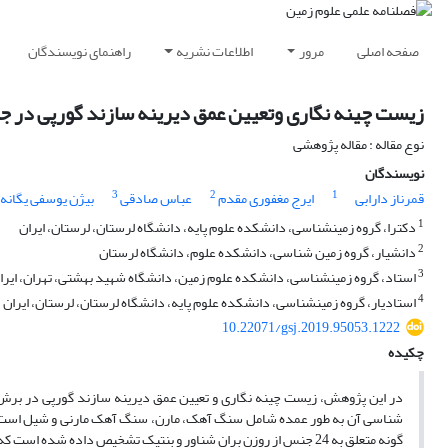
صفحه اصلی
مرور
اطلاعات نشریه
راهنمای نویسندگان
زیست چینه نگاری وتعیین عمق دیرینه سازند گورپی در
نوع مقاله : مقاله پژوهشی
نویسندگان
3
2
1
قمرناز دارابی
ایرج مغفوری مقدم
عباس صادقی
بیژن یوسفی یگانه
1
دکترا، گروه زمین‎شناسی، دانشکده علوم پایه، دانشگاه لرستان، لرستان، ایران
2
دانشیار، گروه زمین شناسی، دانشکده علوم، دانشگاه لرستان
3
استاد، گروه زمین‎شناسی، دانشکده علوم زمین، دانشگاه شهید بهشتی، تهران، ایران
4
استادیار، گروه زمین‎شناسی، دانشکده علوم پایه، دانشگاه لرستان، لرستان، ایران
10.22071/gsj.2019.95053.1222
چکیده
گونه متعلق به 24 جنس از روزن بران شناور و بنتیک تشخیص داده شده است که براساس گسترش چینه شناسی این روزن بران، 6 زون زیستی معرفی شده است.این زونها شامل