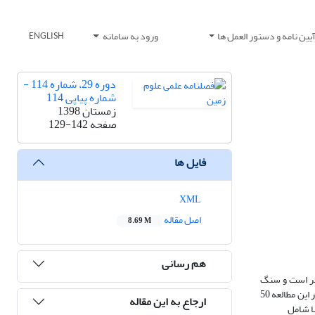
یین نامه و دستور العمل ها
ورود به سامانه
ENGLISH
دوره 29، شماره 114 -
شماره پیاپی 114
زمستان 1398
صفحه
129-142
فایل ها
XML
اصل مقاله
8.69 M
هم رسانی
ه نگاری و تعیین عمق دیرینه سازند گورپی در برش جنوب غرب مورد مطالعه قرار گرفته است. ضخامت سازند گورپی در این برش 160 متر است و سنگ
شناسی آن به طور عمده شامل سنگ آهک، مارن، سنگ آهک مارنی و شیل است. مرز زیرین آن با سازند ایلام همشیب و مرز بالایی آن با سازند امیران ناپیوسته است. در این مطالعه 50
ارجاع به این مقاله