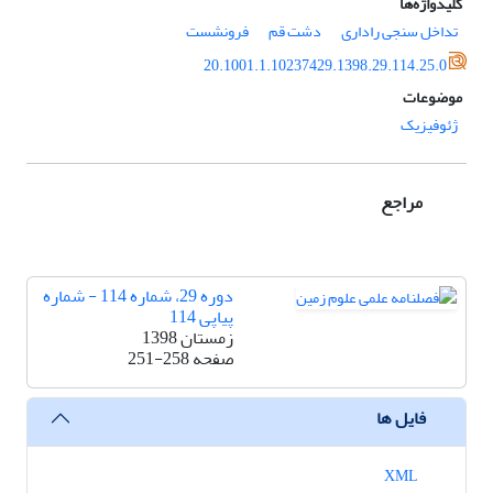
کلیدواژه‌ها
تداخل سنجی راداری
دشت قم
فرونشست
20.1001.1.10237429.1398.29.114.25.0
موضوعات
ژئوفیزیک
مراجع
دوره 29، شماره 114 - شماره
پیاپی 114
زمستان 1398
صفحه
251-258
فایل ها
XML