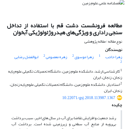
مطالعه فرونشست دشت قم با استفاده از تداخل
سنجی راداری و ویژگی‌های هیدروژئولوژیکی آبخوان
نوع مقاله : مقاله پژوهشی
نویسندگان
2
2
1
زهرا حاجب
زهرا موسوی
زهره معصومی
ابوالفضل رضایی
2
1
کارشناسی ارشد، دانشکده علوم زمین، دانشگاه تحصیلات تکمیلی علوم پایه
زنجان، زنجان، ایران
2
استادیار، دانشکده علوم زمین، دانشگاه تحصیلات تکمیلی علوم پایه زنجان،
زنجان، ایران
10.22071/gsj.2018.113987.1367
چکیده
رشد جمعیت و افزایش تقاضا برای آب در سال های اخیر، سبب برداشت
بی‌رویه از منابع آب سطحی و زیرزمینی شده است. برداشت آب