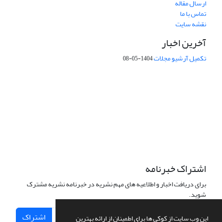
ارسال مقاله
تماس با ما
نقشه سایت
آخرین اخبار
تکمیل آرشیو مجلات
1404-05-08
شماره تماس: 64592299 -021
صندوق پستی:
131851494
پست الکترونیک:
faslnameh1370@yahoo.com
faslnameh@gsi.ir
آدرس سایت:
http://www.gsjournal.ir
اشتراک خبرنامه
برای دریافت اخبار و اطلاعیه های مهم نشریه در خبرنامه نشریه مشترک
شوید.
اشتراک
این وب سایت از کوکی ها برای اطمینان از ارائه بهترین