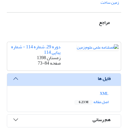
زمین ساخت
مراجع
دوره 29، شماره 114 - شماره
پیاپی 114
زمستان 1398
صفحه
73-84
فایل ها
XML
اصل مقاله
6.23 M
هم رسانی