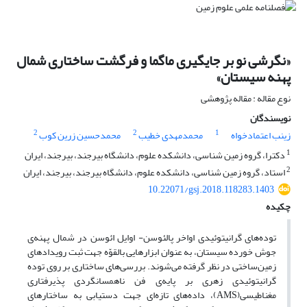
«نگرشی نو بر جایگیری ماگما و فرگشت ساختاری شمال
پهنه سیستان»
نوع مقاله : مقاله پژوهشی
نویسندگان
2
2
1
زینب اعتمادخواه
محمدمهدی خطیب
محمدحسین زرین کوب
1
دکترا، گروه زمین شناسی، دانشکده علوم، دانشگاه بیرجند، بیرجند، ایران
2
استاد، گروه زمین شناسی، دانشکده علوم، دانشگاه بیرجند، بیرجند، ایران
10.22071/gsj.2018.118283.1403
چکیده
توده‌های گرانیتوئیدی اواخر پالئوسن- اوایل ائوسن در شمال پهنه‌ی
جوش خورده سیستان، به عنوان ابزارهایی بالقوّه جهت ثبت رویدادهای
زمین‌ساختی در نظر گرفته می‌شوند. بررسی‌های ساختاری بر روی توده
گرانیتوئیدی زهری بر پایه‌ی فن ناهمسانگردی پذیرفتاری
مغناطیسی(AMS)، داده‌های تازه‌ای جهت دستیابی به ساختارهای