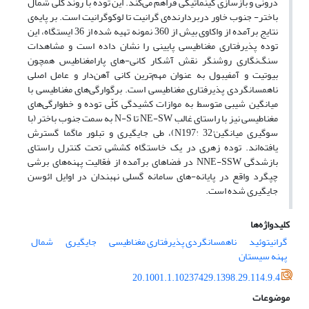
درونی و بازسازی کینماتیکی فراهم می‌کند. این توده با روند کلی شمال
باختر- جنوب خاور دربردارنده‌ی گرانیت تا لوکوگرانیت است. بر پایه‌ی
نتایج برآمده از واکاوی بیش از 360 نمونه تهیه شده از 36 ایستگاه، این
توده پذیرفتاری مغناطیسی پایینی را نشان داده است و مشاهدات
سنگ‌نگاری روشنگر نقش آشکار کانی-های پارامغناطیس همچون
بیوتیت و آمفیبول به عنوان مهم‌ترین کانی آهن‌دار و عامل اصلی
ناهمسانگردی پذیرفتاری مغناطیسی است. برگوارگی‌های مغناطیسی با
میانگین شیبی متوسط به موازات کشیدگی کلّی توده و خطوارگی‌های
مغناطیسی نیز با راستای غالب NE-SW تا N-S به سمت جنوب باختر (با
سوگیری میانگینN197°, 32°)، طی جایگیری و تبلور ماگما گسترش
یافته‌اند. توده زهری در یک خاستگاه کششی تحت کنترل راستای
بازشدگی NNE-SSW در فضاهای برآمده از فعّالیت پهنه‌های برشی
چپگرد واقع در پایانه-های سامانه گسلی نهبندان در اوایل ائوسن
جایگیری شده است.
کلیدواژه‌ها
گرانیتوئید
ناهمسانگردی پذیرفتاری مغناطیسی
جایگیری
شمال
پهنه سیستان
20.1001.1.10237429.1398.29.114.9.4
موضوعات