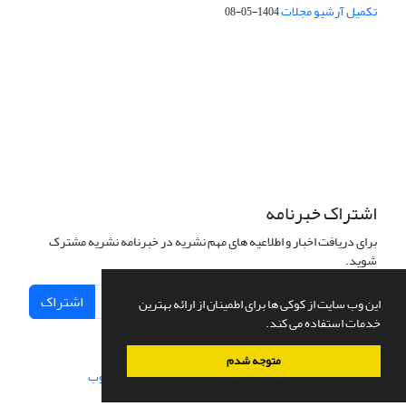
تکمیل آرشیو مجلات
1404-05-08
شماره تماس: 64592299 -021
صندوق پستی:
131851494
پست الکترونیک:
faslnameh1370@yahoo.com
faslnameh@gsi.ir
آدرس سایت:
http://www.gsjournal.ir
اشتراک خبرنامه
برای دریافت اخبار و اطلاعیه های مهم نشریه در خبرنامه نشریه مشترک
شوید.
اشتراک
این وب سایت از کوکی ها برای اطمینان از ارائه بهترین
خدمات استفاده می کند.
متوجه شدم
سامانه مدیریت نشریات علمی.
طراحی و پیاده سازی از
سیناوب