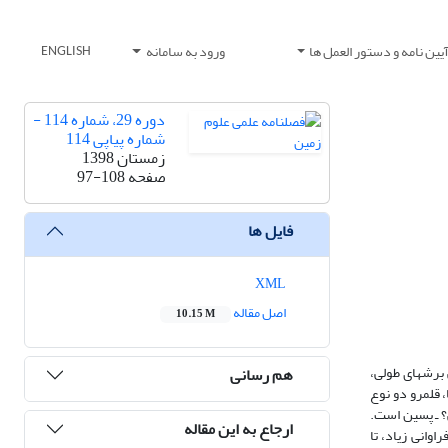
یین نامه و دستور العمل ها
ورود به سامانه
ENGLISH
دوره 29، شماره 114 -
شماره پیاپی 114
زمستان 1398
صفحه
97-108
فایل ها
XML
اصل مقاله
10.15 M
 برشهای طولی،
هم رسانی
مین منطقه جلفا، قلمرو دو نوع
Ipciph و Waagenophyllum به دیرینگی پرمین میانی؟ ـ پسین است.
ارجاع به این مقاله
 آخرین مرجان‌های روگوزاست و غالباً دربردارنده جنس Pentaphyllum است که با فراوانی زیاد، تا