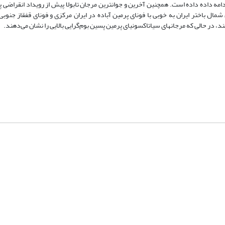
امه داده داده است. همچنین آخرین و جوانترین مرجان تابولا پیش از رویداد انقراضی 
 فونای مرجانی پرمین شمال باختر ایران به خوبی با فونای پرمین آباده در ایران مرکزی و فونای قفقاز ج
در حالی که مرجانهای سیاتاکسونیای پرمین پسین بوم‌گرایی بالایی را نشان می‌دهند.
شماره تماس: 64592299 -021
صندوق پستی:
131851494