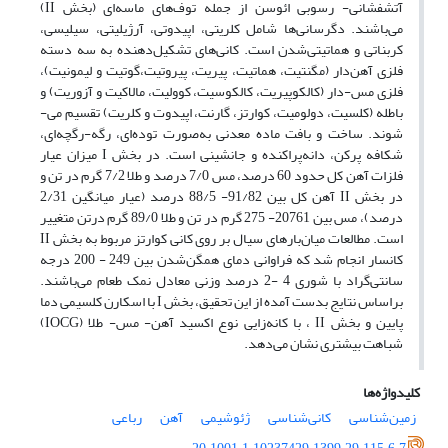
آتشفشانی- رسوبی ائوسن از جمله توف‌های ماسه‌ای (بخش II)
می‌باشند. دگرسانی‌ها شامل کلریتی، اپیدوتی، آرژیلیتی، سیلیسی،
کربناتی و هماتیتی‌شدن است. کانی‌های تشکیل‌دهنده‌ به سه دسته
فلزی آهن‌دار (مگنتیت، هماتیت، پیریت، پیروتیت،گوتیت و لیمونیت)،
فلزی مس-دار (کالکوپیریت، کالکوسیت، کوولیت، مالاکیت و آزوریت) و
باطله (کلسیت، دولومیت، کوارتز، گارنت، اپیدوت و کلریت) تقسیم‌ می-
شوند. ساخت و بافت ماده معدنی به‌صورت توده‌ای، رگه‌-رگچه‌ای،
شکافه پرکن، دانه‌پراکنده و جانشینی است. در بخش I میزان عیار
فلزات آهن کل حدود 60 درصد، مس 7/0 درصد و طلا 7/2 گرم در تن و
در بخش II آهن کل بین 91/82- 88/5 درصد (عیار میانگین 2/31
درصد)، مس بین 20761- 275 گرم در تن و طلا 89/0 گرم درتن متغییر
است. مطالعات میان‌بارهای سیال بر روی کانی کوارتز مربوط به بخش II
کانسار انجام شد که فراوانی دمای همگن‌شدن بین 249 - 200 درجه
سانتی‌گراد با شوری 4 -2 درصد وزنی معادل نمک طعام می‌باشند.
براساس نتایج بدست آمده از این تحقیق، بخش I با اسکارن کلسیمی دما
پایین و بخش II ، با کانه‌زایی نوع اکسید آهن- مس- طلا (IOCG)
شباهت بیشتری نشان می‌دهد.
کلیدواژه‌ها
زمین‌شناسی
کانی‌شناسی
ژئوشیمی
آهن
رباعی