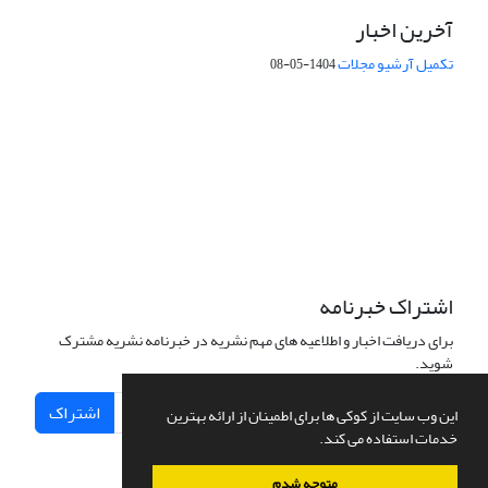
آخرین اخبار
تکمیل آرشیو مجلات
1404-05-08
شماره تماس: 64592299 -021
صندوق پستی:
131851494
پست الکترونیک:
faslnameh1370@yahoo.com
faslnameh@gsi.ir
آدرس سایت:
http://www.gsjournal.ir
اشتراک خبرنامه
برای دریافت اخبار و اطلاعیه های مهم نشریه در خبرنامه نشریه مشترک
شوید.
اشتراک
این وب سایت از کوکی ها برای اطمینان از ارائه بهترین
خدمات استفاده می کند.
متوجه شدم