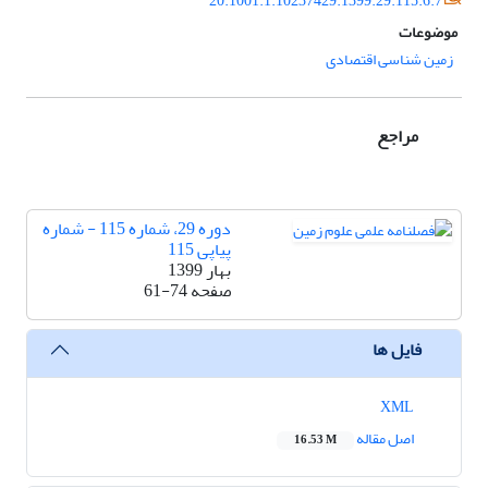
20.1001.1.10237429.1399.29.115.6.7
موضوعات
زمین شناسی اقتصادی
مراجع
دوره 29، شماره 115 - شماره
پیاپی 115
بهار 1399
صفحه
61-74
فایل ها
XML
اصل مقاله
16.53 M