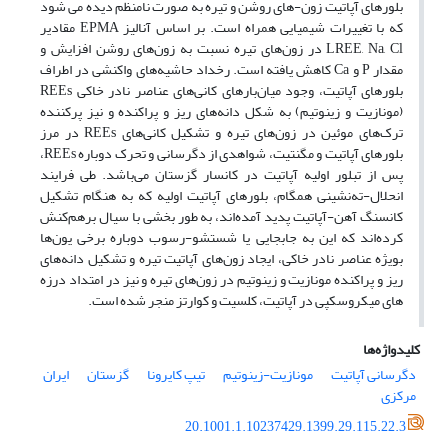
بلورهای آپاتیت زون-های روشن و تیره به صورت نامنظم دیده می شود
که با تغییرات شیمیایی همراه است. بر اساس آنالیز EPMA مقادیر
LREE, Na, Cl در زون‌های تیره نسبت به زون‌های روشن افزایش و
مقدار P و Ca کاهش یافته است. رخداد حاشیه‌های واکنشی در اطراف
بلورهای آپاتیت، وجود میان‌بارهای کانی‌های عناصر نادر خاکی REEs
(مونازیت و زینوتیم) به شکل دانه‌های ریز و پراکنده و نیز پرکننده
ترک‌های موئین در زون‌های تیره و تشکیل کانی‌های REEs در مرز
بلورهای آپاتیت و مگنتیت، شواهدی از دگرسانی و تحرک دوباره REEs،
پس از تبلور اولیه آپاتیت در کانسار گزستان می‌باشد. طی فرایند
انحلال-ته‌نشینی همگام، بلورهای آپاتیت اولیه که به هنگام تشکیل
کانسنگ آهن-آپاتیت پدید آمده‌اند، به طور بخشی با سیال برهم‌کنش
کرده‌اند که این به جابجایی یا شستشو-رسوب دوباره برخی یون‌ها
بویژه عناصر نادر خاکی، ایجاد زون‌های آپاتیت تیره و تشکیل دانه‌های
ریز و پراکنده مونازیت و زینوتیم در زون‌های تیره و نیز در امتداد درزه
های میکروسکپی در آپاتیت‌، کلسیت و کوارتز منجر شده است.
کلیدواژه‌ها
دگرسانی آپاتیت
مونازیت-زینوتیم
تیپ کایرونا
گزستان
ایران
مرکزی
20.1001.1.10237429.1399.29.115.22.3