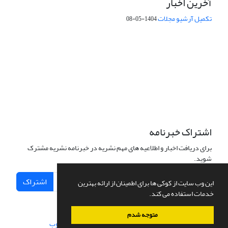
آخرین اخبار
تکمیل آرشیو مجلات
1404-05-08
شماره تماس: 64592299 -021
صندوق پستی:
131851494
پست الکترونیک:
faslnameh1370@yahoo.com
faslnameh@gsi.ir
آدرس سایت:
http://www.gsjournal.ir
اشتراک خبرنامه
برای دریافت اخبار و اطلاعیه های مهم نشریه در خبرنامه نشریه مشترک
شوید.
اشتراک
این وب سایت از کوکی ها برای اطمینان از ارائه بهترین
خدمات استفاده می کند.
متوجه شدم
سامانه مدیریت نشریات علمی.
طراحی و پیاده سازی از
سیناوب