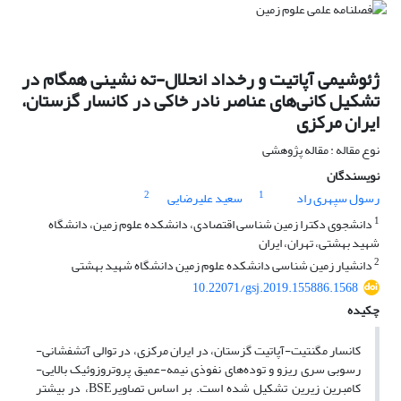
ژئوشیمی آپاتیت و رخداد انحلال-ته نشینی همگام در
تشکیل کانی‌های عناصر نادر خاکی در کانسار گزستان،
ایران مرکزی
نوع مقاله : مقاله پژوهشی
نویسندگان
2
1
رسول سپهری راد
سعید علیرضایی
1
دانشجوی دکترا زمین شناسی اقتصادی، دانشکده علوم زمین، دانشگاه
شهید بهشتی، تهران، ایران
2
دانشیار زمین شناسی دانشکده علوم زمین دانشگاه شهید بهشتی
10.22071/gsj.2019.155886.1568
چکیده
کانسار مگنتیت-آپاتیت گزستان، در ایران مرکزی، در توالی آتشفشانی-
رسوبی سری ریزو و توده‌های نفوذی نیمه-عمیق پروتروزوئیک بالایی-
کامبرین زیرین تشکیل شده است. بر اساس تصاویرBSE، در بیشتر