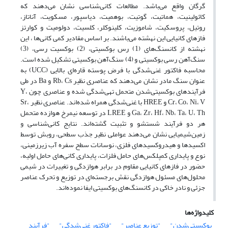
گرگان واقع می‌باشد. مطالعات کانی‌شناسی نشان می‌دهند که
کائولینیت، هماتیت، گوتیت، بوهمیت، دیاسپور، مسکویت، آناتاز،
روتیل، پروسکیت، شاموزیت، کلینوکلر، کلسیت، دولومیت و کوارتز
فازهای کانیایی این نهشته می‌باشند. بر اساس مقادیر کمی کانی‌ها ، این
نهشته از کانسنگ‌های (1) رس بوکسیتی، (2) بوکسیت رسی، (3)
سنگ‌آهن رسی بوکسیتی و (4) سنگ‌آهن بوکسیتی تشکیل شده است.
محاسبه فاکتور غنی‌شدگی با فرض پوسته قاره‌ای بالایی (UCC) به
عنوان سنگ مادر نشان می‌دهند که عناصری نظیر Rb، Cs و Ba در طی
فرآیندهای بوکسیتی‌شدن متحمل تهی‌شدگی شده و عناصری چون Y،
Cr، Co، Ni، V و HREE با غنی‌شدگی همراه شده‌اند. عناصری نظیر Sr،
Ga، Zr، Hf، Nb، Ta، U، Th و LREE در توسعه نیمرخ هوازده متحمل
هر دو فرآیند شستشو و تثبیت گشته‌‌اند. نتایج کانی‌شناسی و
زمین‌شیمیایی نشان می‌دهند عواملی نظیر جذب سطحی، روبش توسط
اکسیدها و هیدروکسیدهای فلزی، نوسانات سطح سفره‌ آب زیرزمینی،
نوع و پایداری کمپلکس‌های حامل فلزات، پایداری کانی‌های حامل اولیه،
حضور در فازهای کانیایی مقاوم در برابر هوازدگی و تغییرات در شیمی
محلول‌های مسئول هوازدگی نقش برجسته‌ای در توزیع و تحرک عناصر
جزئی و نادر خاکی در کانسنگ‌های بوکسیتی ایفا نموده‌اند.
کلیدواژه‌ها
بوکسیتی‌شدن"
"توزیع عناصر"
"فاکتور غنی‌شدگی"
"فرآیند