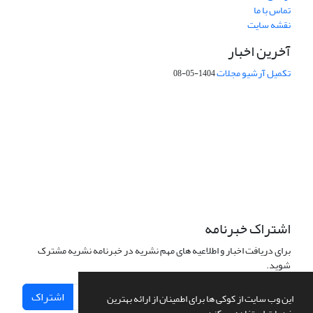
تماس با ما
نقشه سایت
آخرین اخبار
تکمیل آرشیو مجلات
1404-05-08
شماره تماس: 64592299 -021
صندوق پستی:
131851494
پست الکترونیک:
faslnameh1370@yahoo.com
faslnameh@gsi.ir
آدرس سایت:
http://www.gsjournal.ir
اشتراک خبرنامه
برای دریافت اخبار و اطلاعیه های مهم نشریه در خبرنامه نشریه مشترک
شوید.
اشتراک
این وب سایت از کوکی ها برای اطمینان از ارائه بهترین