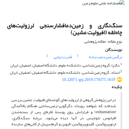
سنگ‌نگاری و زمین‌دمافشارسنجی لرزولیت‌های
چاه‌لقه (افیولیت عشین)
نوع مقاله : مقاله پژوهشی
نویسندگان
2
1
نرگس شیردشت زاده
قدرت ترابی
1
دکترا، گروه زمین‌شناسی،‌ دانشکده علوم، دانشگاه اصفهان، اصفهان، ایران
2
استاد، گروه زمین‌شناسی،‌ دانشکده علوم، دانشگاه اصفهان، اصفهان، ایران
10.22071/gsj.2019.170375.1619
چکیده
در این پژوهش گروهی از لرزولیت‌های گوشته‌ای افیولیت عشین بررسی
شده‌اند که شواهد رویداد دگرگونی-زمین‌ساختی هنگام بالاآمدگی
(exhumation) و فرارانش روی پوستة قاره‌ای پس از بسته‌شدن
اقیانوس نئوتتیس در آنها دیده می‌شود. برپایة سنگ‌نگاری،
ارتوپیروکسن، کلینوپیروکسن، الیوین و کرم‌اسپینل از کانی‌های سازندة