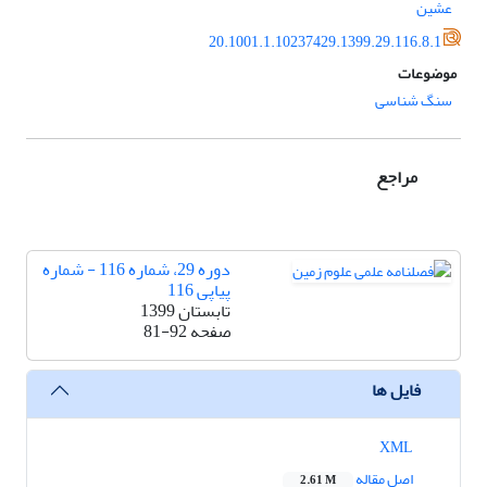
عشین
20.1001.1.10237429.1399.29.116.8.1
موضوعات
سنگ شناسی
مراجع
دوره 29، شماره 116 - شماره
پیاپی 116
تابستان 1399
صفحه
81-92
فایل ها
XML
اصل مقاله
2.61 M