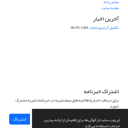
تماس با ما
نقشه سایت
آخرین اخبار
تکمیل آرشیو مجلات
1404-05-08
شماره تماس: 64592299 -021
صندوق پستی:
131851494
پست الکترونیک:
faslnameh1370@yahoo.com
faslnameh@gsi.ir
آدرس سایت:
http://www.gsjournal.ir
اشتراک خبرنامه
برای دریافت اخبار و اطلاعیه های مهم نشریه در خبرنامه نشریه مشترک
شوید.
اشتراک
این وب سایت از کوکی ها برای اطمینان از ارائه بهترین
خدمات استفاده می کند.