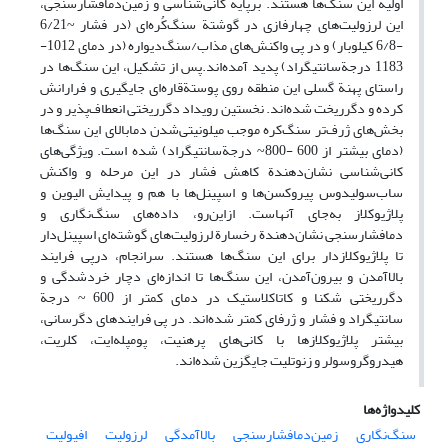
اولیة این سنگ‌ها هستند. برپایة کانی‌شناسی و زمین‌دمافشارسنجی،
این لرزولیت‌های چهارفازی در گوشتة سنگ‌کُره‌ای (در فشار ~6/21
-6/8 کیلوبار) و در پی واکنش‌های مذاب/سنگ‌دیواره (در دمای 1012-
1183 درجة‌سانتیگراد) پدید آمده‌اند.پس از تشکیل، این سنگ‌ها در
راستای پهنة گسلی این منطقه روی پوستة‌قاره‌ای جایگیری و فرارانش
کرده‌ و دگرریخت شده‌اند. نخستین رویداد دگرریختی انعطاف‌پذیر و در
بخش‌های ژرف‌تر سنگ‌کره موجب میلونیتی‌شدن دمابالای این سنگ‌ها
(دمای بیشتر از 600 -800~ درجة‌سانتیگراد) شده است. ویژگی‌های
کانی‌شناسی نشان‌دهندة کاهش فشار در این مرحله و واکنش
ساب‌سولیدوس پیروکسن‌ها و اسپینل‌ها با هم و پیدایش الیوین و
پلاژیوکلاز به‌جای آنهاست. ازاین‌رو، داده‌های سنگ‌نگاری و
دمافشارسنجی‌ نشان‌دهندة رخسارة لرزولیت‌های گوشته‌ای اسپینل‌دار
تا پلاژیوکلازدار برای این سنگ‌ها هستند. سرانجام، درپی فرایند
بالاآمدن و بیرون‌آمدن، این سنگ‌ها تا اندازه‌ای دچار خردشدگی و
دگرریختی شکنا و کاتاکلاستیک در دمای کمتر از 600 ~ درجة
سانتیگراد و فشار و ژرفای کمتر شده‌اند. در پی فرایندهای دگرسانی،
بیشتر پلاژیوکلازها با کانی‌های پرهنیت، پومپله‌ایت، کلریت،
هیدروگروسولر و زنوتلیت جایگزین شده‌اند.
کلیدواژه‌ها
سنگ‌نگاری
زمین‌دمافشارسنجی
بالاآمدگی
‌لرزولیت‌
افیولیت