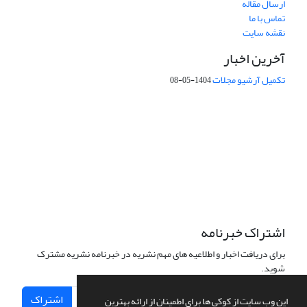
ارسال مقاله
تماس با ما
نقشه سایت
آخرین اخبار
تکمیل آرشیو مجلات
1404-05-08
شماره تماس: 64592299 -021
صندوق پستی:
131851494
پست الکترونیک:
faslnameh1370@yahoo.com
faslnameh@gsi.ir
آدرس سایت:
http://www.gsjournal.ir
اشتراک خبرنامه
برای دریافت اخبار و اطلاعیه های مهم نشریه در خبرنامه نشریه مشترک
شوید.
اشتراک
این وب سایت از کوکی ها برای اطمینان از ارائه بهترین