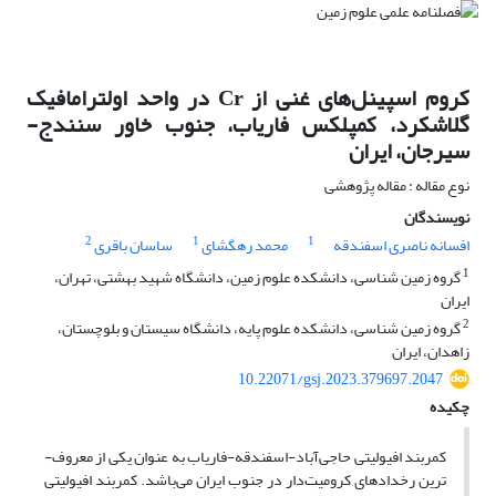
کروم اسپینل‌های غنی از Cr در واحد اولترامافیک
گلاشکرد، کمپلکس فاریاب، جنوب خاور سنندج-
سیرجان، ایران
نوع مقاله : مقاله پژوهشی
نویسندگان
2
1
1
افسانه ناصری اسفندقه
محمد رهگشای
ساسان باقری
1
گروه زمین شناسی، دانشکده علوم زمین، دانشگاه شهید بهشتی، تهران،
ایران
2
گروه زمین شناسی، دانشکده علوم پایه، دانشگاه سیستان و بلوچستان،
زاهدان، ایران
10.22071/gsj.2023.379697.2047
چکیده
کمربند افیولیتی حاجی‌­آباد-اسفندقه-فاریاب به عنوان یکی از معروف‌­
ترین رخدادهای کرومیت­‌دار در جنوب ایران می‌­باشد. کمربند افیولیتی