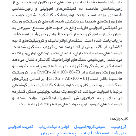
حاجی­‌آباد-اسفندقه-فاریاب در سال‌­های اخیر، کانون توجه بسیاری از
زمین‌شناسان علاقمند به کمپلکس‌­های افیولیتی و زمین‌­شناسی
اقتصادی بوده است. واحد اولترامافیک گلاشکرد شامل دونیت‌،
هارزبورژیت‌های شدیدا سرپانتینیتی شده، لایه‌­های کرومیتیت و ورلیت
در کمپلکس افیولیتی فاریاب واقع در جنوب خاور سنندج-سیرجان به
عنوان یکی از مناطق کرومیت­‌دار کمربند افیولیتی حاجی‌­آباد-اسفندقه-
فاریاب یافت شده ­است. سنگ­‌های اولترامافیک و کرومیتیت­‌های ناحیه
گلاشکرد از 20 تا بیش از 50 درصد مدال کرومیت تشکیل شده‌­اند.
کرومیت­‌های مطالعه شده دارای بافت­‌های متغیر توده‌­ای، نواری و پراکنده
می‌­باشند. زمین‌شیمی سنگ‌­های اولترامافیک گلاشکرد نشان می‌­دهد
که میانگین غنی­‌شدگی #Cr کرومیت در سنگ­‌های سرپانتینیت (دونیت و
هارزبورژیت) و ورلیت برابر 70-80 =100 *Cr/(Cr + Al) و در کرومیتیت­‌
ها نسبتا بالاتر است [81 = 100*Cr/(Cr + Al)]. بر اساس ویژگی‌های
سنگ‌شناسی و شیمی کانی، واحد اولترامافیک گلاشکرد بخش گوشته‌­ای
مرتبط با افیولیت می­‌باشد که توسط یک مذاب بونینیتی همگن گسترده
در بالای پهنه فرافرورانش (سوپراسابداکشن) تولید شده و
کرومیتیت‌های کروم بالا و پریدوتیت­‌های مرتبط را تشکیل داده ­است.
کلیدواژه‌ها
کرومیتیت
شیمی کروم اسپینل
اولترامافیک فاریاب
کمربند افیولیتی
حاجی‌آباد-اسفندقه-فاریاب
پهنه سنندج-سیرجان