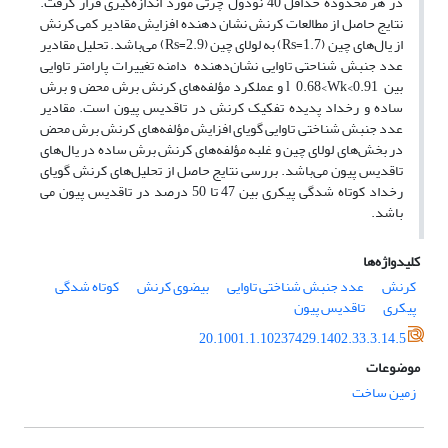
در هر محدوده حداقل 40 نودول چرتی مورد اندازه­‌گیری قرار گرفت.
نتایج حاصل از مطالعات کرنش نشان دهنده افزایش مقادیر کمی کرنش
از یال‌های چین (Rs=1.7) به لولای چین (Rs=2.9) می­‌باشد. تحلیل مقادیر
عدد جنبش شناحتی تاوایی نشان‌دهنده دامنه تغییرات پارامتر تاوایی
بین 0.91>l 0.68<Wk و عملکرد مؤلفه­‌های کرنش برش محض و برش
ساده و رخداد پدیده تفکیک کرنش در تاقدیس پیون است. مقادیر
عدد جنبش شناختی تاوایی گویای افزایش مؤلفه‌­های کرنش برش محض
در بخش‌­های لولای چین و غلبه مؤلفه­‌های کرنش برش ساده در یال‌های
تاقدیس پیون می‌­باشد. بررسی نتایج حاصل از تحلیل­‌های کرنش گویای
رخداد کوتاه شدگی پیکری بین 47 تا 50 درصد در تاقدیس پیون می­‌
باشد.
کلیدواژه‌ها
کرنش
عدد جنبش شناختی تاوایی
بیضوی کرنش
کوتاه شدگی
پیکری
تاقدیس پیون
20.1001.1.10237429.1402.33.3.14.5
موضوعات
زمین ساخت