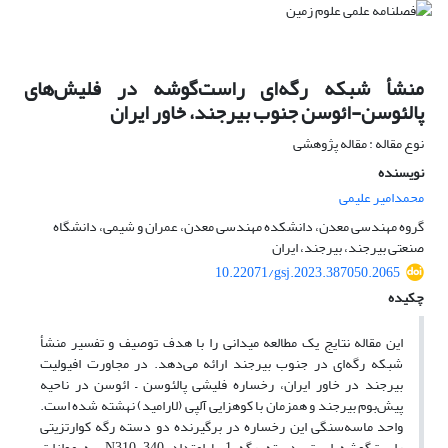
منشأ شبکه رگه‌ای راست‌گوشه در فلیش‌های
پالئوسن-ائوسن جنوب بیرجند، خاور ایران
نوع مقاله : مقاله پژوهشی
نویسنده
محمدامیر علیمی
گروه مهندسی معدن، دانشکده مهندسی معدن، عمران و شیمی، دانشگاه
صنعتی بیرجند، بیرجند، ایران
10.22071/gsj.2023.387050.2065
چکیده
این مقاله نتایج یک مطالعه میدانی را با هدف توصیف و تفسیر منشأ
شبکه رگه‌ای در جنوب بیرجند ارائه می‌دهد. در مجاورت افیولیت
بیرجند در خاور ایران، رخساره فلیشی پالئوسن – ائوسن در ناحیه‌
پیش‌بوم بیرجند و همزمان با کوهزایی آلپی (لارامید) نهشته شده است.
واحد ماسه‌سنگی این رخساره در برگیرنده دو دسته رگه کوارتزیتی
راست‌گوشه است. دسته رگه 1 با امتداد N310-340، به موازات