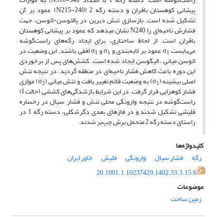
پیشانی کوهستان باقران و دسته رگه 2 (N215-240) عمود بر آن
تشکیل شده است. بازسازی تنش دیرین در پالئوسن-ائوسن، جهت
فشارش ناحیه‌‎ای را N240 نشان می‎دهد که عمود بر پیشانی کوهستان
باقران است. از لحاظ ساختاری، برای ایجاد رگه‌های راست‌گوشه
می‌بایست σ
عمود بر لایه‌بندی و σ
و σ
افقی باشند. این وضعیت در
1
1
1
ائوسن میانی – الیگوسن ایجاد شده است. کشش‌های پس از برخوردی
این دوره باعث کاهش فشار ناحیه‌ای در منطقه گردید. در نتیجه تنش
اصلی بیشینه (σ
) به وضعیت قائم تغییر یافت و تنش میانی (σ
) موازی
2
1
فشار کوهزایی قرار گرفت. در این شرایط بازشدگی‌های کششی (حالت I)
راست‌گوشه در نتیجه وارونگی محلی تنش و فشار سیال در رخساره
فلیشی تشکیل شدند و در فازهای بعدی دگرشکلی، دسته رگه 1 در
راستای دسته رگه 2 متحمل برش چپ‌بر شدند.
کلیدواژه‌ها
رگه
فشار سیال
وارونگی
فلیش
خاور ایران
20.1001.1.10237429.1402.33.3.15.6
موضوعات
زمین ساخت