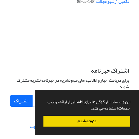
تکمیل آرشیو مجلات
1404-05-08
شماره تماس: 64592299 -021
صندوق پستی:
131851494
پست الکترونیک:
faslnameh1370@yahoo.com
faslnameh@gsi.ir
آدرس سایت:
http://www.gsjournal.ir
اشتراک خبرنامه
برای دریافت اخبار و اطلاعیه های مهم نشریه در خبرنامه نشریه مشترک
شوید.
اشتراک
این وب سایت از کوکی ها برای اطمینان از ارائه بهترین
خدمات استفاده می کند.
متوجه شدم
سامانه مدیریت نشریات علمی.
طراحی و پیاده سازی از
سیناوب