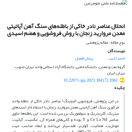
انحلال عناصر نادر خاکی از باطله‌های سنگ آهن آپاتیتی
معدن مروارید زنجان با روش فروشویی و هضم اسیدی
نوع مقاله : مقاله پژوهشی
نویسندگان
احمد ادیب
پیمان افضل
گروه نفت و معدن، دانشکده فنی، دانشگاه آزاد اسلامی واحد تهران جنوب،
تهران، ایران
10.22071/gsj.2023.384172.2061
چکیده
در این پژوهش، فروشویی (لیچینگ) عناصر نادر خاکی از باطله واحد
فرآوری سنگ آهن آپاتیتی معدن مروارید زنجان با استفاده از اسیدهای
نیتریک، کلریدریک و سولفوریک بررسی شده است. این باطله‌ها حاوی
عناصر Ce La, Nd, و Y بوده و کانی‌های همراه آن، مگنتیت، آپاتیت،
مونازیت، هماتیت، کوارتز، فلدسپار می‌باشد و ابعاد مناسب جهت
آزادسازی آپاتیت 75= d80میکرون است. آزمایش‌های فروشویی برای