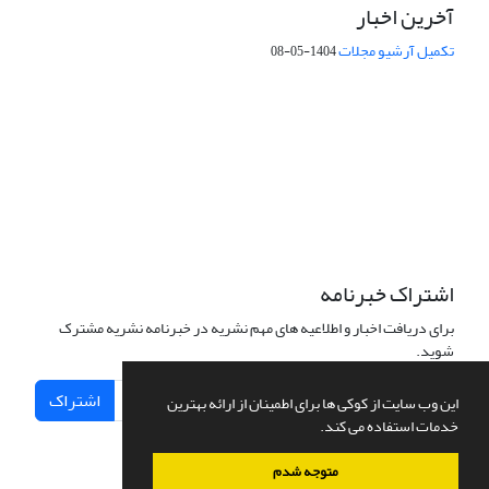
آخرین اخبار
تکمیل آرشیو مجلات
1404-05-08
شماره تماس: 64592299 -021
صندوق پستی:
131851494
پست الکترونیک:
faslnameh1370@yahoo.com
faslnameh@gsi.ir
آدرس سایت:
http://www.gsjournal.ir
اشتراک خبرنامه
برای دریافت اخبار و اطلاعیه های مهم نشریه در خبرنامه نشریه مشترک
شوید.
اشتراک
این وب سایت از کوکی ها برای اطمینان از ارائه بهترین
خدمات استفاده می کند.
متوجه شدم