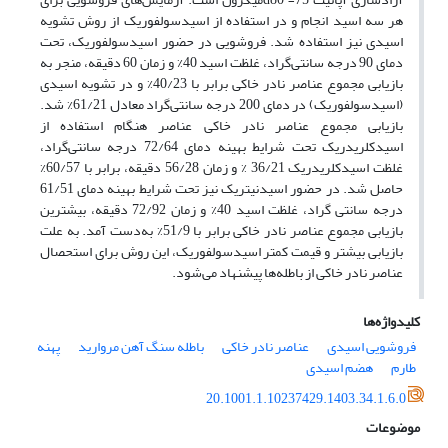
هر سه اسید انجام و در استفاده از اسیدسولفوریک از روش تشویه
اسیدی نیز استفاده شد. فروشویی در حضور اسیدسولفوریک، تحت
دمای 90 درجه سانتی‌گراد، غلظت اسید 40% و زمان 60 دقیقه، منجر به
بازیابی مجموع عناصر نادر خاکی برابر با 40/23% و در تشویه اسیدی
(اسیدسولفوریک) در دمای 200 درجه سانتی‌گراد معادل 61/21% شد.
بازیابی مجموع عناصر نادر خاکی عناصر هنگام استفاده از
اسیدکلریدریک تحت شرایط بهینه دمای 72/64 درجه سانتی‌گراد،
غلظت اسیدکلریدریک 36/21 % و زمان 56/28 دقیقه، برابر با 60/57%
حاصل شد. در حضور اسیدنیتریک نیز تحت شرایط بهینه دمای 61/51
درجه سانتی گراد، غلظت اسید 40% و زمان 72/92 دقیقه، بیشترین
بازیابی مجموع عناصر نادر خاکی برابر با 51/9% به‌دست آمد. به علت
بازیابی بیشتر و قیمت کمتر اسیدسولفوریک، این روش برای استحصال
عناصر نادر خاکی از باطله‌ها پیشنهاد می‌شود.
کلیدواژه‌ها
فروشویی اسیدی
عناصر نادر خاکی
باطله سنگ آهن مروارید
پهنه
طارم
هضم اسیدی
20.1001.1.10237429.1403.34.1.6.0
موضوعات