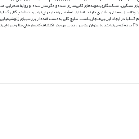
نیهای سنگین، سنگ‌نگاری نمونه‌های کانی‌سازی شده و دگرسان‌‌شده، و روابط صحرایی، من
 پتانسیل معدنی بیشتری دارند. انطباق نقشه بی‌هنجاریهای نهایی با نقشه چگالی گسلها
م گسلها در ایجاد این بی‌هنجاریهاست. نتایج کلی به‌دست آمده از بررسیهای ژئوشیمیایی
که بی‌هنجاریهای شناسایی شده عمدتاً متعلق به عناصر Pb, Bi, Au, W, Ag, As, Sb, Sn‍‍ ‍ بوده که می‌توانند به عنوان عناصر ردیاب مهم در اکتشاف کانسارهای طل
شماره تماس: 64592299 -021