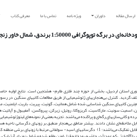
ارسال مقاله
داوران
ویژه نامه
تماس با ما
معرفی کتاب
آ
ی 1:50000 برندق، شمال خاور زنجان، ایران
جان و جنوب خاوری استان اردبیل، بخشی از حوزه چند‌ فلزی طارم- هشتجین است. نتایج اولیه حا
تلف گردید. کنترل بی‌هنجاریهای ژئوشیمیایی از طریق مطالعات کانیهای سنگین در رسوبا
‌ترین کانیهای سنگین شناسایی شده شامل هماتیت، گوتیت، پیریت، باریت، ایلمنیت، 
، اسمیت سونیت، مارکاسیت، کریزوکلا، روتیل، زیرکن، پیروکسن، آمفیبول و آپاتیت ه
ده و کانی‌سازیهای رگه‌ای و پراکنده می‌باشند. تجزیه بعضی از نمونه‌های لیتوژئوشیمی
ی‌هنجاریها، برای عناصری مانند Ba، Zn، Cu، Sr، Mo و Be عیار قابل ملاحظه‌ای نشان دادند. بیشتر مناطق بی‌هنجار منطبق بر زونهای دگرسان
شواهد صحرایی و مطالعات کانی‌شناسی، این دگرسانیها به دو گروه کاملاً مجزا قابل تفکیک می‌باشند: 1) دگرسانیهای‌ اسید- سولفاتی مرتبط با ز
سیلیسی، آلونیتی، آرژیلیک پیشرفته، فیلیک و پروپیلیتیک بوده و 2) دگرسانیهای با pH خنثی که عمدتاً در حاشیه رودخانه قزل اوزن واقع شده و شامل زون