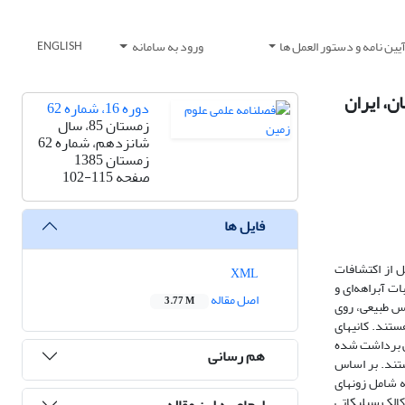
یین نامه و دستور العمل ها
ورود به سامانه
ENGLISH
دوره 16، شماره 62
زمستان 85، سال
شانزدهم، شماره 62
زمستان 1385
صفحه
102-115
فایل ها
صل از اکتشافات
XML
ت آبراهه‌ای و
اصل مقاله
3.77 M
مس طبیعی، روی
ستند. کانیهای
ایی برداشت شده
هم رسانی
ی ناحیه هستند. بر اساس
ونهای برشی منطقه که شامل زونهای
های آرژیلیک، کالک سیلیکاتی
ارجاع به این مقاله