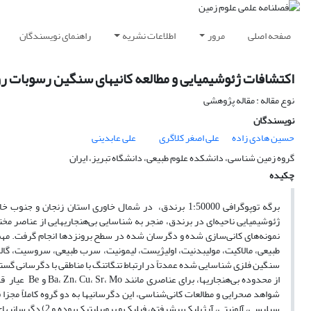
صفحه اصلی
مرور
اطلاعات نشریه
راهنمای نویسندگان
اکتشافات ژئوشیمیایی و مطالعه کانیهای سنگین رسوبات رودخانه‌ای در برگه توپوگراف
نوع مقاله : مقاله پژوهشی
نویسندگان
حسین هادی زاده
علی اصغر کلاگری
علی عابدینی
گروه زمین شناسی، دانشکده علوم طبیعی، دانشگاه تبریز، ایران
چکیده
برگه توپوگرافی 1:50000 برندق، در شمال خاوری استان زن
ژئوشیمیایی ناحیه‌ای در برندق، منجر به شناسایی بی‌هنجاریهایی از عناصر مخ
نمونه‌های کانی‌سازی شده و دگرسان شده در سطح برونزدها انجام گرفت. مهم
طبیعی، مالاکیت، مولیبدنیت، اولیژیست، لیمونیت، سرب طبیعی، سروسیت، گالن
سنگین فلزی شناسایی شده عمدتاً در ارتباط تنگاتنگ با مناطقی با دگرسانی گستر
از محدوده‌ ب