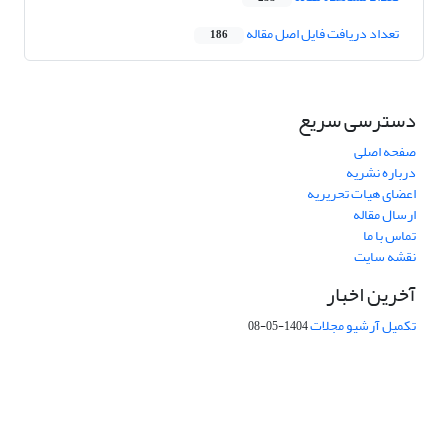
تعداد دریافت فایل اصل مقاله
186
دسترسی سریع
صفحه اصلی
درباره نشریه
اعضای هیات تحریریه
ارسال مقاله
تماس با ما
نقشه سایت
آخرین اخبار
تکمیل آرشیو مجلات
1404-05-08
شماره تماس: 64592299 -021
صندوق پستی:
131851494
پست الکترونیک:
faslnameh1370@yahoo.com