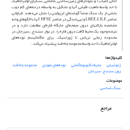
خاکی کمیاب) و نمودار‌های زمین‌ساختی_‌ماگمایی سنگهای اولترامافیک
تا حد واسط ماهیت قلیایی آنها و تشکیل به واسطه درجه‌های کم ذوب
بخشی از یک سنگ منشأ گوشته‌ای لرزولیتی را نشان می‌دهند. فراوانی
عناصر LREE،LILE و تهی‌شدگی در عناصر HFSE آنها با الگوهای وجه
مشخصه بازالتهای درون صفحه‌ای جایگاه قاره‌ای مطابقت دارد و در
نتیجه وجود یک محیط کافت درون قاره را، در نوار سنندج _سیرجان در
محدوده زمانی تریاس تا ژوراسیک، برای ماگماتیسم توده‌های
اولترامافیک تا حد واسط مجموعه چاه قند پیشنهاد می‌کند
.
کلیدواژه‌ها
ژئوشیمی
محیط تکتونوماگمایی
توده‌های نفوذی
مجموعه چاه قند
زون سنندج – سیرجان
موضوعات
سنگ شناسی
مراجع