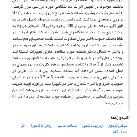
مختلف موجود در تعیین اثرات ساختگاهی مورد بررسی قرار گرفت،
بلکه سعی شد تا روشهای شناخته شده رایج در روش نسبت طیفی H/V
بر روی داده‌های برداشت شده اعمال و نتیجه مربوطه تحلیل شود. به
طور کلی، نتیجه تحلیل بیش از 480 پنجره زمانی 20 ثانیه‌ای مربوط به
برداشتهای مختلف در ایستگاههای فوق نشان داد که رفتار آبرفت در
نقاط مختلف جنوب باختر تهران متفاوت است. نقشه منحنیهای هم بسامد
تشدید رسم شده، نشان می‌دهند که این بسامد در مناطق جنوب باختر
و باختر - شمال باختر منطقه مورد مطالعه، دارای تغییرات نسبتا تند
بوده در حالی که در خاور و بخشهای مرکزی تغییرات ملایم‌تری با بسامد
تشدید کمتر از 2 هرتز را شاهد هستیم. به طور کلی نتیجه بررسیهای به
عمل آمده، نشان می‌دهد که بسامد تشدید بین 2.5-1.5 هرتز در
بخشهای خاوری و میانی منطقه مورد مطالعه تا 4.5-3.5 هرتز در بخشهای
جنوب باختری و باختر - شمال باختر در تغییر است. برآورد اولیه ضریب
تقویت نسبی آبرفت در ساختگاههای مختلف نشان می‌دهد که این
ضریب بزرگنمایی در بخشهایی از منطقه مورد مطالعه تا حدود ( 2± ) 6
نیز می‌رسد.
کلیدواژه‌ها
میکروترمور
ریزپهنه‌بندی
بسامد غالب
روش ناکامورا
اثر
ساختگاه