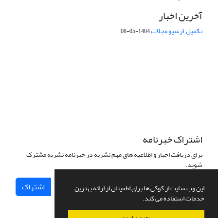
آخرین اخبار
تکمیل آرشیو مجلات
1404-05-08
شماره تماس: 64592299 -021
صندوق پستی:
131851494
پست الکترونیک:
faslnameh1370@yahoo.com
faslnameh@gsi.ir
آدرس سایت:
http://www.gsjournal.ir
اشتراک خبرنامه
برای دریافت اخبار و اطلاعیه های مهم نشریه در خبرنامه نشریه مشترک
شوید.
اشتراک
این وب سایت از کوکی ها برای اطمینان از ارائه بهترین
خدمات استفاده می کند.