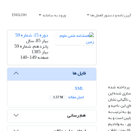
یین نامه و دستور العمل ها
ورود به سامانه
ENGLISH
دوره 15، شماره 59
بهار 85، سال
پانزدهم، شماره 59
بهار 1385
صفحه
140-149
فایل ها
 پرداخته شده
XML
 سازی شده این
اصل مقاله
1.57 M
 ناگهانی نشان
ی این ناحیه و
، به ترتیب به
هم رسانی
ایین است و به
 ، به وانادیم
بالا بودن غلظت
ارجاع به این مقاله