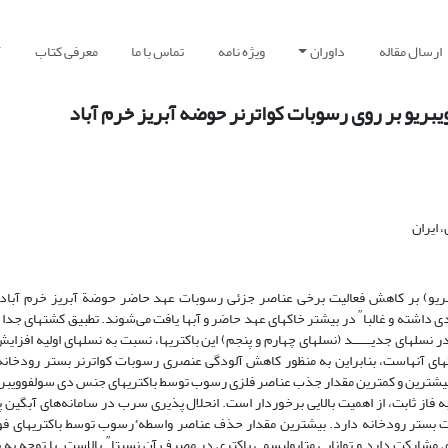
ارسال مقاله
داوران
ویژه نامه
تماس با ما
معرفی کتاب
آ
ریو بر روی رسوبات کواترنر حوضه آبریز خرم آباد
 ایران
بریو) بر کاهش فعالیت برخی عناصر جزئی رسوبات عهد حاضر حوضة آبریز خرم آباد
″
دی داشته و غالبا
در بیشتر خاکهای عهد حاضر و آبها یافت می‌شوند. تطبیق کشتهای جدا
لهای جدیــــــد (نسلهای چهارم و پنجم) این باکتریها، نسبت به نسلهای اولیه افزایش
ی آنهاست، بنابراین به منظور کاهش آلودگی عنصری رسوبات کواترنر بستر رودخانه‌ا
شترین و کمترین مقدار جذب عناصر فلزی رسوب توسط باکتریهای جنس دی سولفوویبریو
فاز ثابت، از اهمیت بالایی برخوردار است. انحلال پذیری سرب در سامانه‌های آبگین پ
ء
ت بستر رودخانه‌ دارد. بیشترین مقدار حذف عناصر واسطه
رسوب توسط باکتریهای فوق
″
 مشارکت دارد و توانایی متابولیسمی باکتری در مصرف آن نسبتا
بالاست. با توجه به 