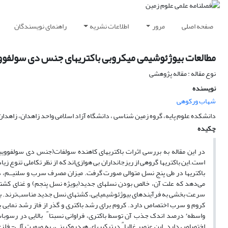
صفحه اصلی
مرور
اطلاعات نشریه
راهنمای نویسندگان
مطالعات بیوژئوشیمی میکروبی باکتریهای جنس دی سولفوویب
نوع مقاله : مقاله پژوهشی
نویسنده
شهاب ورکوهی
دانشکده علوم پایه، گروه زمین شناسی ، دانشگاه آزاد اسلامی واحد زاهدان، زاهدان،
چکیده
در این مقاله به بررسی اثرات باکتریهای کاهنده سولفات(جنس دی سولفووی
است.این باکتریها گروهی از ریزجانداران بی هوازی‌اند که از نظر تکاملی تنوع زیا
باکتریها در طی پنج نسل متوالی صورت گرفت. میزان مصرف سرب و سلنیــم، در نس
می‌دهد که علت آن، خالص بودن نسلهای جدید(بویژه نسل پنجم) و غنای کشتها
سرعت بخشی به فرآیندهای بیوژئوشیمیایی، کشتهای نسل جدید مناسب‌ترند. بی
کروم و سرب اختصاص دارد. کروم برای رشد باکتری و گذر از فاز رشد نمایی به 
ء
″
واسطه
درصد اندک جذب آن توسط باکتری، فراوانی نسبتا
بالایی در رسوبا
″
اختصاص دارد. این عنصر غالبا
درترکیبهای هیدروکربنی، به صورت آلی- فلزی