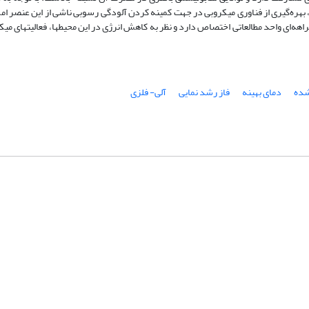
ه، بهره‌گیری از فناوری میکروبی در جهت کمینه کردن آلودگی رسوبی ناشی از این عنصر ا
ه‌ای واحد مطالعاتی اختصاص دارد و نظر به کاهش انرژی در این محیطها، فعالیتهای میکر
شده
دمای بهینه
فاز رشد نمایی
آلی- فلزی
شماره تماس: 64592299 -021
صندوق پستی:
131851494