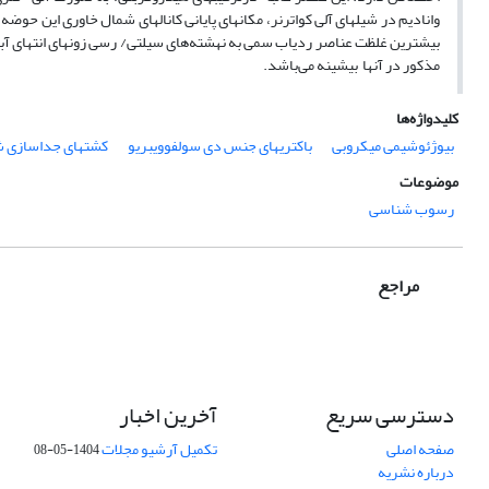
وانادیم در شیلهای آلی کواترنر، مکانهای پایانی کانالهای شمال خاوری این حوض
بیشترین غلظت عناصر ردیاب سمی به نهشته‌های سیلتی/ رسی زونهای انتهای آبراه
مذکور در آنها بیشینه می‌باشد.
کلیدواژه‌ها
بیوژئوشیمی میکروبی
باکتریهای جنس دی سولفوویبریو
کشتهای جداسازی 
موضوعات
رسوب شناسی
مراجع
دسترسی سریع
آخرین اخبار
صفحه اصلی
تکمیل آرشیو مجلات
1404-05-08
درباره نشریه