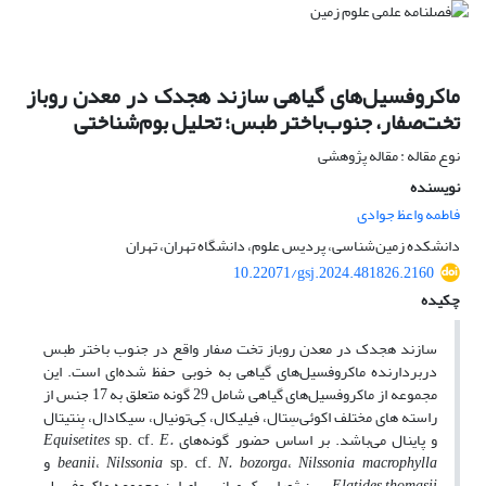
ماکروفسیل‌های گیاهی سازند هجدک در معدن روباز
تخت‌صفار، جنوب‌باختر طبس؛ تحلیل بوم‌شناختی
نوع مقاله : مقاله پژوهشی
نویسنده
فاطمه واعظ جوادی
دانشکده زمین‌شناسی، پردیس علوم، دانشگاه تهران، تهران
10.22071/gsj.2024.481826.2160
چکیده
سازند هجدک در معدن روباز تخت صفار واقع در جنوب باختر طبس
دربردارنده ماکروفسیل‌های گیاهی به خوبی حفظ شده‌ای است. این
مجموعه از ماکروفسیل‌های گیاهی شامل 29 گونه متعلق به 17 جنس از
راسته های مختلف اکوئی‌سِتال، فیلیکال، کِی‌تونیال، سیکادال، بِنتیتال
و پاینال می‌باشد. بر اساس حضور گونه‌های
E.
sp. cf.
Equisetites
Nilssonia macrophylla
،
N. bozorga
sp. cf.
Nilssonia
،
beanii
و
Elatides thomasii
، سن ژوراسیک میانی برای این مجموعه ماکروفسیل