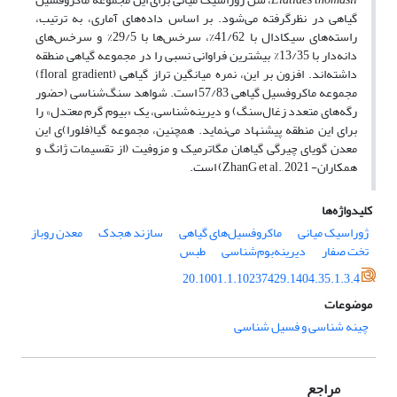
گیاهی در نظرگرفته می‌شود. بر اساس داده‌های آماری، به ترتیب،
راسته‌های سیکادال با 41/62%، سرخس‌ها با 29/5% و سرخس‌های
دانه‌دار با 13/35% بیشترین فراوانی نسبی را در مجموعه گیاهی منطقه
داشته‌اند. افزون بر این، نمره میانگین تراز گیاهی (floral gradient)
مجموعه ماکروفسیل گیاهی 57/83 است. شواهد سنگ‌شناسی (حضور
رگه‌های متعدد زغال‌سنگ) و دیرینه‌شناسی، یک «بیوم گرم معتدل» را
برای این منطقه پیشنهاد می‌نماید. همچنین، مجموعه گیا(فلورا)ی این
معدن گویای چیرگی گیاهان مگاترمیک و مزوفیت (از تقسیمات ژانگ و
همکاران- ZhanG et al., 2021) است.
کلیدواژه‌ها
ژوراسیک میانی
ماکروفسیل‌های گیاهی
سازند هجدک
معدن روباز
تخت صفار
دیرینه‌بوم‌شناسی
طبس
20.1001.1.10237429.1404.35.1.3.4
موضوعات
چینه شناسی و فسیل شناسی
مراجع