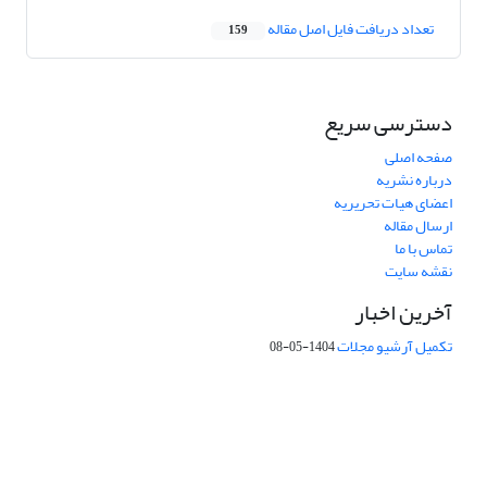
تعداد دریافت فایل اصل مقاله
159
دسترسی سریع
صفحه اصلی
درباره نشریه
اعضای هیات تحریریه
ارسال مقاله
تماس با ما
نقشه سایت
آخرین اخبار
تکمیل آرشیو مجلات
1404-05-08
شماره تماس: 64592299 -021
صندوق پستی:
131851494
پست الکترونیک:
faslnameh1370@yahoo.com