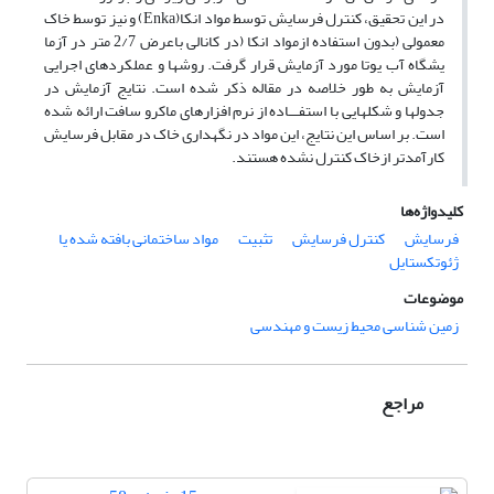
در این تحقیق، کنترل فرسایش توسط مواد انکا(Enka) و نیز توسط خاک
معمولی (بدون استفاده ازمواد انکا (در کانالی باعرض 2/7 متر در آزما
یشگاه آب یوتا مورد آزمایش قرار گرفت. روشها و عملکردهای اجرایی
آزمایش به طور خلاصه در مقاله ذکر شده است. نتایج آزمایش در
جدولها و شکلهایی با استفـــاده از نرم افزارهای ماکرو سافت ارائه شده
است. بر اساس این نتایج، این مواد در نگهداری خاک در مقابل فرسایش
کارآمدتر ازخاک کنترل نشده هستند.
کلیدواژه‌ها
فرسایش
کنترل فرسایش
تثبیت
مواد ساختمانی بافته شده یا
ژئوتکستایل
موضوعات
زمین شناسی محیط زیست و مهندسی
مراجع