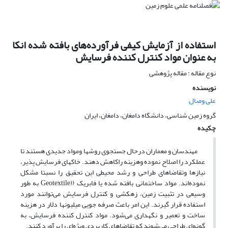
استفاده از آزمایش کیفی فرآورده‌های بافته شده انکا
به عنوان مواد کنترل کننده فرسایش
نوع مقاله : مقاله پژوهشی
نویسنده
علی وصال
گروه زمین شناسی، دانشگاه دامغان، دامغان، ایران
چکیده
مهندسان و معماران درحال جستجوی روشها ومواد جدیدی هستند تا
عملکرد را اصلاح نموده وهزینه راکاهش دهند. خاکهای فرسایش پذیر،
نیازها وتقاضاهای طراحی و رشد محیطی این تحقیق را نسبتا مشکل
نموده‌اند. مواد ساختمانی بافته شده یا فابریک ((Geotextile به طور
وسیعی در تثبیت زمین، زهکشی و کنترل فرسایش می‌توانند مورد
استفاده قرار گیرند. این امر باعث صرفه جویی میلیونها دلار در هزینه
ساخت و تعمیر و نگهداری می‌شود. مواد کنترل کننده فرسایش، به
گونه‌ای طراحی می‌شوند که تقاضاهای کاربردی ویژه‌ای را برآورد کنند.