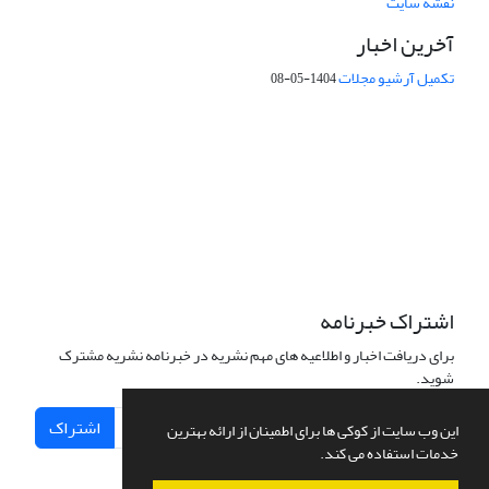
نقشه سایت
آخرین اخبار
تکمیل آرشیو مجلات
1404-05-08
شماره تماس: 64592299 -021
صندوق پستی:
131851494
پست الکترونیک:
faslnameh1370@yahoo.com
faslnameh@gsi.ir
آدرس سایت:
http://www.gsjournal.ir
اشتراک خبرنامه
برای دریافت اخبار و اطلاعیه های مهم نشریه در خبرنامه نشریه مشترک
شوید.
اشتراک
این وب سایت از کوکی ها برای اطمینان از ارائه بهترین
خدمات استفاده می کند.