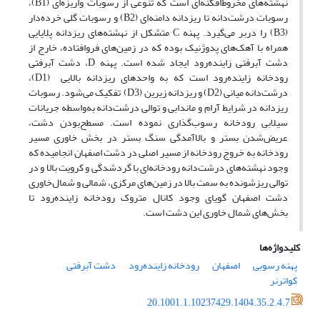
نهشته‌های مخروط‌افکنه‌ای است که تنوعی از رسوبات واریزه‌ای (B1)،
رسوبات درشت‌دانه تا ریزدانه دامنه‌ای (B2) و رسوبات گلی خرده‌دار
(B3) را دربر می‌گیرد. پهنه C متشکل از نهشته‌های ریزدانه پلایایی
همراه با آهک‌های پدوژنیک بوده که در زمین‌های فروافتاده، خارج از
دشت آبرفتی زاینده‌رود ایجاد شده است. پهنه D، دشت آبرفتی
رودخانه زاینده‌رود است که به واحدهای ریزدانه بالایی (D1)،
درشت‌دانه میانی (D2) و ریزدانه زیرین (D3) تفکیک می‌شود. رسوبات
ریزدانه در شرایط آرام و ماندابی و توالی درشت‌دانه به‌واسطه جریانات
سیلابی رودخانه رسوب‌گذاری نموده است. مسطح‌بودن دشت،
عریض‌شدن بستر و بالاآمدگی سنگ بستر در بخش خاوری مسیر
رودخانه به خروج رودخانه از مسیر اصلی در دشت اصفهان انجامیده که
وجود نهشته‌های درشت‌دانه رودخانه‌ای با گردشدگی و کرویت بالا و در
توالی ریزشونده به سمت بالا در زمین‌های مرکزی، ‌شمالی و شمال‌خاوری
دشت اصفهان گویای وجود کانال متروک رودخانه زاینده‌رود تا
بخش‌های شمال خاوری این دشت است.
کلیدواژه‌ها
پهنه رسوبی
اصفهان
رودخانه زاینده‌رود
دشت آبرفتی
کواترنر
20.1001.1.10237429.1404.35.2.4.7