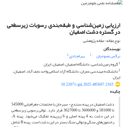
ارزیابی زمین‌شناسی و طبقه‌بندی رسوبات زیرسطحی
در گستره دشت اصفهان
نوع مقاله : مقاله پژوهشی
نویسندگان
2
1
نرگس نصوحیان
بهرام نادی
1
گروه زمین‌شناسی، دانشگاه اصفهان، اصفهان، ایران
2
دانشکده مهندسی عمران، دانشگاه آزاد اسلامی واحد نجف آباد، اصفهان،
ایران
10.22071/gsj.2025.485697.2163
چکیده
دشت اصفهان در پهنه سنندج- سیرجان با مختصات جغرافیایی 545000
تا 581000 و 3606000 تا 3627000 قرار دارد. توالی رسوبی زیرسطحی
در این دشت به 4 پهنه اصلی و 6 زیرپهنه تفکیک می‌شود. پهنه A،
‌رخنمون‌های سنگی و توالی سنگ بستر در این دشت است. پهنه B شامل