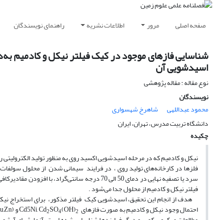
صفحه اصلی
مرور
اطلاعات نشریه
راهنمای نویسندگان
شناسایی فازهای موجود در کیک فیلتر نیکل و کادمیم به‌دس
اسیدشویی آن
نوع مقاله : مقاله پژوهشی
نویسندگان
محمود عبداللهی
شاهرخ شهسواری
دانشگاه تربیت مدرس، تهران، ایران
چکیده
نیکل و کادمیم که در مرحله اسیدشویی اکسید روی به منظور تولید الکترولیتی روی
فلزها در کارخانه‌های تولید روی ، در فرایند سیمانی شدن از محلول سولفات‌ 
سرد یا تصفیه نهایی در دمای 50 الی 70 درجه سان
فیلتر نیکل و کادمیم از محلول جدا می‌شود .
احتمال وجود نیکل و کادمیم به صورت فازهای Cd5Ni, Cd
(OH)
SO
و (Cu,Zn) SO
2
4
2