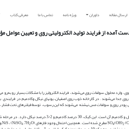
ارسال مقاله
داوران
ویژه نامه
تماس با ما
معرفی کتاب
آ
ت آمده از فرایند تولید الکترولیتی روی و تعیین عوامل مؤث
، وارد محلول سولفات‌ روی می‌شوند، فرایند الکترولیز را با مشکلات بسیار رو به‌رو می‌
روی جدا می‌شوند . در کارخانه ذوب روی اصفهان، یونهای نیکل وکادمیم در فرایندی به
تی‌گراد، با افزودن مقادیرکافی پودر روی و سولفات ‌مس نهشته می‌شوند که این رسوب، توسط فیلترهای تحت ف
هدف از انجام این تحقیق، اسیدشویی کیک فیلتر مذکور، برای استخراج نیکل و کادمیم آن است. این کیک، 30 درصد کا
(OH)
مطرح شده است . همچنین احتمال وجود فازهای (NiSO
.7H
4
2
4
2
مطالعات میکروسکوپی و دیگر فرایندها شناسایی شده است .آزمایشهای آبشویی ‌ نیز نشان می‌دهد که 10 درصد از نمونه کیک ‌فیلتر در آب قابل ح