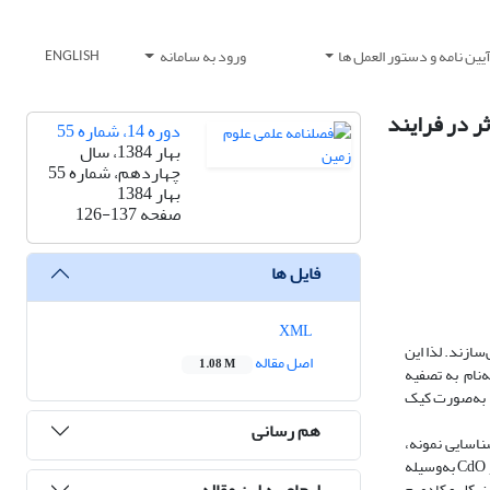
یین نامه و دستور العمل ها
ورود به سامانه
ENGLISH
ر در فرایند
دوره 14، شماره 55
بهار 1384، سال
چهاردهم، شماره 55
بهار 1384
صفحه
126-137
فایل ها
XML
سازند. لذا این
اصل مقاله
1.08 M
‌نام به تصفیه
شار، به‌صورت کیک
هم رسانی
دمیم و 3/2 درصد نیکل دارد. در مرحله شناسایی نمونه،
O) ، NiS و CdO به‌وسیله
ارجاع به این مقاله
ل است و مقداری از نیکل و کادمیم