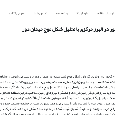
ارسال مقاله
داوران
ویژه نامه
تماس با ما
معرفی کتاب
آ
مقاله، ویژگیهای چشمه زمین لرزه ویرانگر هشتم خرداد ماه 83 بلده- کجور به روش برگردان شکل موج ثبت شده در میدان دور بررسی می شود
استفاده شده است. چشمه زمین لرزه اصلی دست کم به‌صورت سه زیر رویداد مدل شده ا
رویداد اول در محل کانونی شروع و به طور عمده یک طرفه به سمت باختر گسترش یافته است. جا به جایی اصلی، در 10 ثانیه اول رخ داد
 با سازوکار دیگر زمین لرزه ها و عملکرد نیروهای زمین ساختی در این منطقه همخوانی
*4/1 نیوتن متر و بزرگی گشتاوری 6/3 محاسبه شده است. مدت دوام بزرگ‌ترین رویداد حدود 7 ثانی
ت. توزیع حرکت نیرومند زمین، دو ناحیه با شتاب زیاد را نشان می‌دهد. بدین ترتیب، یا چشمه مسبب چند ر
 رفع کرد. شواهد و شتابنگاشتهای ثبت شده در ناحیه بلده نشان می دهد که حرکت نی
خیز بوده ، اما زمین لرزه ای با قدرت زمین لرزه اخیر در حوالی بلده، در صد سال گذشته