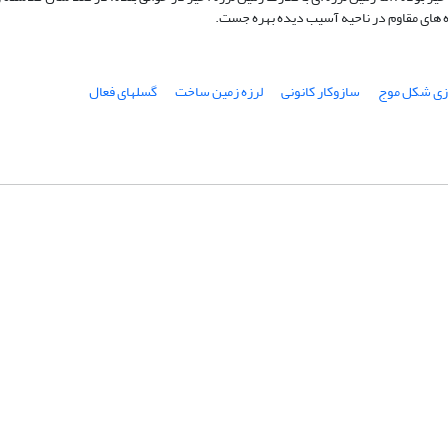
زه های مقاوم در ناحیه آسیب دیده بهره جست.
زی شکل موج
سازوکار کانونی
لرزه زمین ساخت
گسلهای فعال
شماره تماس: 64592299 -021
صندوق پستی:
131851494
پست الکترونیک:
faslnameh1370@yahoo.com