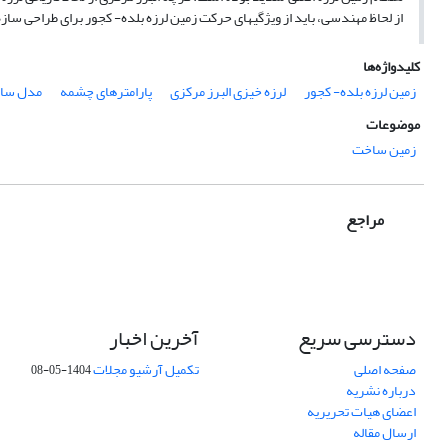
از لحاظ مهندسی، باید از ویژگیهای حرکت زمین لرزه بلده- کجور برای طراحی سا
کلیدواژه‌ها
زمین لرزه بلده- کجور
لرزه خیزی البرز مرکزی
پارامترهای چشمه
مدل سا
موضوعات
زمین ساخت
مراجع
دسترسی سریع
آخرین اخبار
صفحه اصلی
تکمیل آرشیو مجلات
1404-05-08
درباره نشریه
اعضای هیات تحریریه
ارسال مقاله