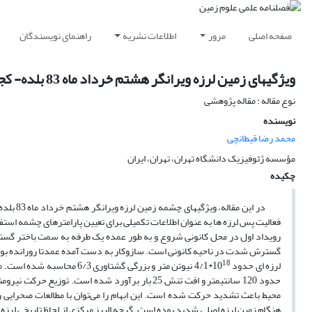
صفحه اصلی
مرور
اطلاعات نشریه
راهنمای نویسندگان
ویژگیهای زمین لرزه ویرانگر هشتم خرداد ماه 83 بلده- کجور در البرز مرکزی با تحلیل شکل موج میدان دور
نوع مقاله : مقاله پژوهشی
نویسنده
محمد رضا قیطانچی
مؤسسه ژئوفیزیک دانشگاه تهران، تهران، ایران
چکیده
در این 
فعالیت پس لرزه ها به عنوان اطلاعات تکمیلی برای تعیین پارامترهای چشمه 
گسترش شدت در ناحیه کانونی است. سازوکار به دست آمده عمدتا رورانده بوده و
18
لرزه ای حدود 10
حدود 120 سانتیمتر و افت تنش 25 بار برآورد شده اس
محیط باعث تشدید حرکت شده است. این ابهام را می‌توان با مطالعات صحرایی
هنگام زمین لرزه اصلی شدید بوده است. گرچه البرز مرکزی از لحاظ تاریخی لرزه 