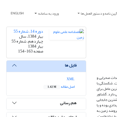
یین نامه و دستور العمل ها
ورود به سامانه
ENGLISH
دوره 14، شماره 55
بهار 1384، سال
چهاردهم، شماره 55
بهار 1384
صفحه
154-163
فایل ها
. از مشاهدات صحرایی و
XML
ست. شکستگی با
اصل مقاله
1.42 M
ه است و جهت یافتگی، عمده‌ترین عامل برای
 دارد. گشتاور
ه و طول شکستگی 20 کیلومتر تعیین شده و بیشترین جابجایی
هم رسانی
ویدادی بوده و یا
رومند زمین به
 رخ نداده است.
ارجاع به این مقاله