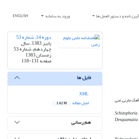
یین نامه و دستور العمل ها
ورود به سامانه
ENGLISH
دوره 14، شماره 53
پاییز 1383، سال
چهاردهم، شماره 53
زمستان 1383
صفحه
118-131
فایل ها
XML
ن، آهک گرهکی‌ و آهک مارنی غنی
اصل مقاله
1.62 M
Schizophoria 
Desquamatia
هم رسانی
ارجاع به این مقاله