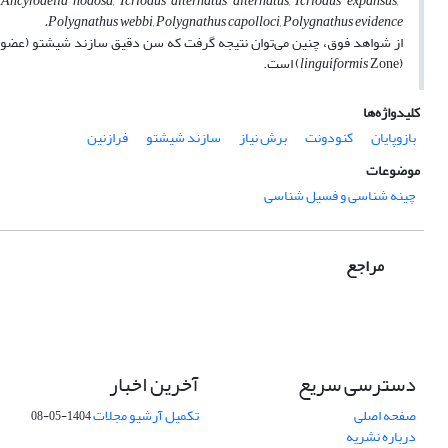
 Ancyrodella nodosa, Icriodus alternatus alternatus, Icriodus expansus,
Polygnathus webbi, Polygnathus capolloci, Polygnathus evidence.
(
Zone) است.
linguiformis
کلیدواژه‌ها
بازوپایان
کنودونت
برش نیاز
سازند شیشتو
فرازنین
موضوعات
چینه شناسی و فسیل شناسی
مراجع
دسترسی سریع
آخرین اخبار
صفحه اصلی
تکمیل آرشیو مجلات
1404-05-08
درباره نشریه