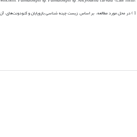
 winchelli, Palmatolepis
sp
, Palmatolepis
sp
, Ancyrodella curvata
(Late form)
,
از شواهد فوق، چنین می‌توان نتیجه گرفت که سن دقیق سازند شیشتو (عضو 1 ) در محل مورد مطالعه، بر اساس زیست چینه شناسی بازوپایان و کنودو
شماره تماس: 64592299 -021
صندوق پستی:
131851494