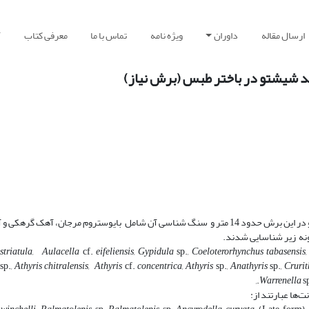
ارسال مقاله
داوران
ویژه نامه
تماس با ما
معرفی کتاب
آ
د شیشتو در باختر طبس (برش نیاز)
برش نیاز در فاصله 22 کیلومتری باختر طبس قرار دارد. ضخامت سازند شیشتو در این برش حدود 14 متر و سنگ شناسی آن شامل بایوستروم مرجا
گونه زیر شناسایی شدند.
striatula, Aulacella
cf.
eifeliensis, Gypidula
sp.
, Coeloterorhynchus tabasensis,
sp.
, Athyris chitralensis, Athyris
cf.
concentrica, Athyris
sp.
, Anathyris
sp.
, Cruri
,
Warrenella
s
ت‌ها عبارتند از: