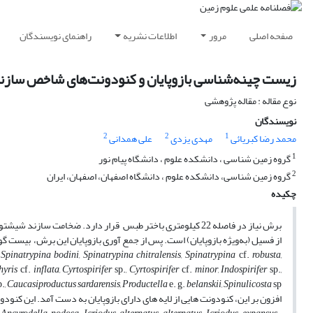
صفحه اصلی
مرور
اطلاعات نشریه
راهنمای نویسندگان
زیست چینه‌شناسی بازوپایان و کنودونت‌های شاخص سازن
نوع مقاله : مقاله پژوهشی
نویسندگان
2
2
1
محمد رضا کبریائی
مهدی یزدی
علی همدانی
1
گروه زمین شناسی ، دانشکده علوم ، دانشگاه پیام نور
2
گروه زمین ‍‌شناسی، دانشکده علوم ، دانشگاه اصفهان، اصفهان، ایران
چکیده
از فسیل (به‌ویژه بازوپایان) است. پس از جمع آوری بازوپایان این برش، بیست 
 Spinatrypina bodini, Spinatrypina chitralensis, Spinatrypina
cf.
robusta,
thyris
cf.
inflata, Cyrtospirifer
sp.
, Cyrtospirifer
cf.
minor, Indospirifer
sp.
,
p.
, Caucasiproductus sardarensis, Productella
e. g.
belanskii, Spinulicosta
sp.
افزون بر این، کنودونت هایی از لایه های دارای بازوپایان به دست آمد. این کنودون