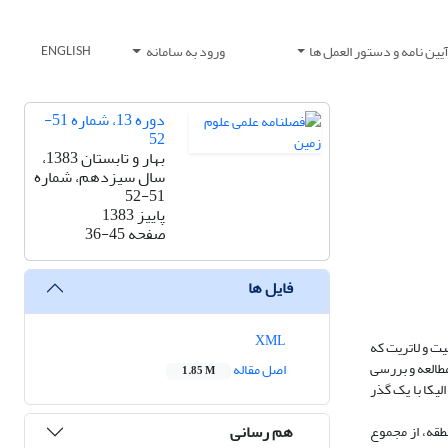
یین نامه و دستور العمل ها
ورود به سامانه
ENGLISH
دوره 13، شماره 51-
52
بهار و تابستان 1383،
سال سیزدهم، شماره
51-52
پاییز 1383
صفحه
36-45
فایل ها
XML
یت و لاتریت که
مطالعه و بررسی
اصل مقاله
1.85 M
لیکا با یک گذر
هم رسانی
این منطقه، از مجموع