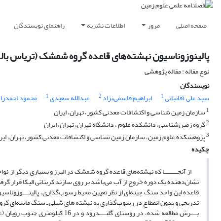
صفحه اصلی
مرور
اطلاعات نشریه
راهنمای نویسندگان
پالینوزوناسیون نهشته‌های قاعده گروه شمشک (تریاس بالا) د
نوع مقاله : مقاله پژوهشی
نویسندگان
1
2
1
سید علی آقانباتی
ابراهیم قاسمی‌نژاد
عبدالله سعیدی
محمود احمدزا
1
سازمان زمین شناسی و اکتشافات معدنی کشور، تهران، ایران
2
گروه زمین‌شناسی، دانشکده علوم ، دانشگاه تهران، تهران، ایران
3
پژوهشکده علوم زمین، سازمان زمین شناسی و اکتشافات معدنی کشور، تهران، ایر
چکیده
از آنجـــــــــا که نهشته‌های قاعده گروه شمشک در البرز و بسیاری دیگر از نو
نشان‌دهنده یک دوره خروج از آب می‌باشد بر روی سازند کربناتی الیکا قرار گرف
قاعده این واحد سنگ‌ چینه‌ای از نظر تعیین محیط رسوب‌گذاری، پالینــــوزوناسیون
تدریجی و بدون انقطاع در رسوب‌گذاری به نهشته های شیلی ـ سنگ ماسه‌ای گ
بــــرش مطالعه شده، در روستای گلن