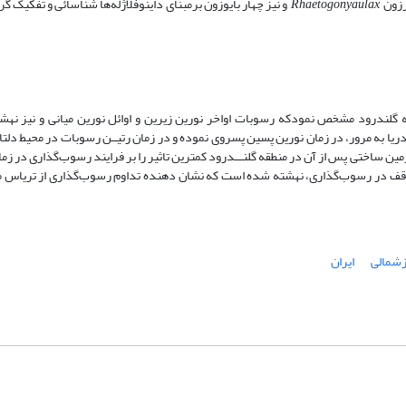
Rhaetogonyaulax
و نیز چهار بایوزون برمبنای داینوفلاژله‌ها شناسائی و تفکیک گرد
گلندرود مشخص نمودکه رسوبات اواخر نورین زیرین و اوائل نورین میانی و نیز نهشتــ
. دریا به مرور، در زمان نورین پسین پسروی نموده و در زمان رتیــن رسوبات در محیط دلتایی
زمین ساختی پس از آن در منطقه گلنـــدرود کمترین تاثیر را بر فرایند رسوب‌گذاری در ز
 و توقف در رسوب‌گذاری، نهشته شده است که نشان دهنده تداوم رسوب‌گذاری از تریاس م
زشمالی
ایران