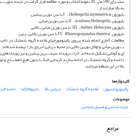
ستبــرای 590 متر، 30 نمونه انتخاب و مورد مطالعه قرار گرفت در نتیجه سوپــــــرزون
به بالا عبارتند از :
بایوزون I ،
Heibergella asymmetrica
با سن نورین پیشین
بایوزون II ،
Heibergella
aculeata
با سن نورین میانی
بایوزون III ،
Hebecysta
balmei
با سن نورین میانی ـ بالایی
بایوزون IV .
Rhaetogonyaulax rhaetica
با سن نورین بالایی ـ رتین
مطالعات آماری انجام شده برروی پالینومورفهای قاعده گروه شمشک در ناحیه 
نــــورین میانی و اوائل نورین بالایی در محیط دریایی (دریای باز) نهشته شده‌اند
ای و کولابی تشکیل شده اند. اثرات رویداد سیمـــــرین پیشین و نیز رویدادهای 
داشته و گروه شمشک در ادامه سازند کربناتی الیکـــا بدون هیچ انقطـــــاع
بالا در این منطقه میباشد.
کلیدواژه‌ها
پالینوزوناسیون
قاعده گروه شمشک
تریاس بالا
داینوفلاژله
دامنه البر
موضوعات
چینه شناسی و فسیل شناسی
مراجع