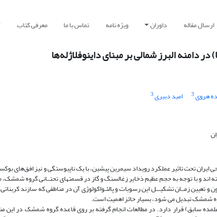
ارسال مقاله
داوران
ویژه نامه
تماس با ما
معرفی کتاب
آ
ر دامنه البرز شمالی بر مبنای داینوفلاژله‌ها
3
3
ده هروی
امید دبیری
ان
احی ایران تحت تاثیر عملکرد رویداد سیمرین پیشین، با یک ناپیوستگی و نیز افق‌های بوکس
ته اند و با توجه به حجم عظیم ذخایر زغالسنگ و گاز در قسمتهای تحتــانی گروه شمشک، 
 و تعیین زمــان تشکیـــل این رسوبات و پالئـواکولوژی آن در مناطقی که سازند کربناتی ا
روه شمشک تبدیل می شود، بسیار حائز اهمیت است.
ــــدرود و در 16 کیلومتری جنوب رویان (علمده سابق) قرار دارد. در مطالعات انجام گرفته بر روی قاعده گروه شمشک در 