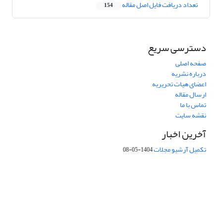
تعداد دریافت فایل اصل مقاله
154
دسترسی سریع
صفحه اصلی
درباره نشریه
اعضای هیات تحریریه
ارسال مقاله
تماس با ما
نقشه سایت
آخرین اخبار
تکمیل آرشیو مجلات
1404-05-08
شماره تماس: 64592299 -021
صندوق پستی:
131851494
پست الکترونیک:
faslnameh1370@yahoo.com