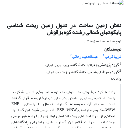
نقش زمین ساخت در تحول زمین ریخت شناسی
پایکوههای شمالی رشته کوه بزقوش
نوع مقاله : مقاله پژوهشی
نویسندگان
2
1
فریبا کرمی
عبدالحمید رجائی
1
گروه پژوهشی جغرافیا، دانشگاه تبریز، تبریز، ایران
2
گروه جغرافیای طبیعی، دانشگاه تبریز، تبریز، ایران
چکیده
رشتــه کوه بزقــوش به عنوان یک تودة نفــــوذی کمانی شکل با
راستـــای تقریبی خاوری ـ باختری در خاور دریاچة ارومیه قرار گرفته
است . ساختار آن به وسیله گسلهای نـرمال با راستای ENE-
WSWمعکــوس با راستایESE-WNW مشخص می شود. این گسلـــها،
تعدادی از سرشاخه های رودخانه اصلی (وانــق چای ) را به طورعرضی
بریده اند . حرکات قائم این گسلها، عامل جابه‌جایی پادگانه‌های
رودخانه‌ای بوده، جایگـزینی و گســــــترش پنجه‌های آبرفتی