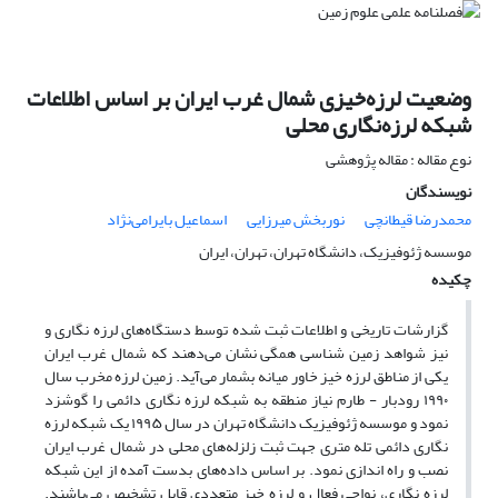
وضعیت لرزه‌خیزی شمال غرب ایران بر اساس اطلاعات
شبکه لرزه‌نگاری محلی
نوع مقاله : مقاله پژوهشی
نویسندگان
محمدرضا قیطانچی
نوربخش میرزایی
اسماعیل بایرامی‌نژاد
موسسه ژئوفیزیک، دانشگاه تهران، تهران، ایران
چکیده
گزارشات تاریخی و اطلاعات ثبت شده توسط دستگاه‌های لرزه نگاری و
نیز شواهد زمین شناسی همگی نشان می‌دهند که شمال غرب ایران
یکی از مناطق لرزه خیز خاور میانه بشمار می‌آید. زمین لرزه مخرب سال
۱۹۹۰ رودبار - طارم نیاز منطقه به شبکه لرزه نگاری دائمی را گوشزد
نمود و موسسه ژئوفیزیک دانشگاه تهران در سال ۱۹۹۵ یک شبکه لرزه
نگاری دائمی تله متری جهت ثبت زلزله‌های محلی در شمال غرب ایران
نصب و راه اندازی نمود. بر اساس داده‌های بدست آمده از این شبکه
لرزه نگاری، نواحی فعال و لرزه خیز متعددی قابل تشخیص می‌باشند.