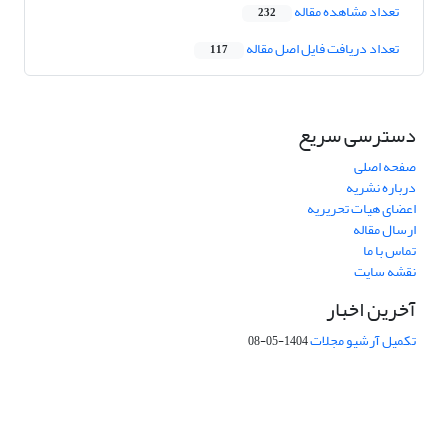
تعداد مشاهده مقاله
232
تعداد دریافت فایل اصل مقاله
117
دسترسی سریع
صفحه اصلی
درباره نشریه
اعضای هیات تحریریه
ارسال مقاله
تماس با ما
نقشه سایت
آخرین اخبار
تکمیل آرشیو مجلات
1404-05-08
شماره تماس: 64592299 -021
صندوق پستی:
131851494