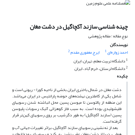
چینه شناسی سازند آکچاگیل در دشت مغان
نوع مقاله : مقاله پژوهشی
نویسندگان
2
1
احمد زواره‌ای
ایرج مغفوری مقدم
1
دانشگاه تربیت معلم، تهران، ایران
2
دانشگاه لرستان، خرم آباد، ایران
چکیده
دشت مغان در شمال باختری ایران بخشی از ناحیه کورا - ریونی است و
شامل یکی از کاملترین نهشته‌های حوضه پاراتتیس در ایران می‌باشد.
این منطقه از پالئوسن تا میوسن پسین محل انباشته شدن رسوبهای
فلیشوئیدی بوده است. به سبب فاز کوهزائی آتیک رسوبات پلیوسن
پسین (سازند آکچاگیل) به طور دگرشیب بر روی رسوبهای کهن‌تر قرار
گرفته است.
بعد از ته نشینی رسوبهای سازند آکچاگیل، براثر تغییرات جهانی آب و
هوایی، دریا از دشت مغان عقب نشینی می‌کند و رسوبهای رودخانه‌ای-