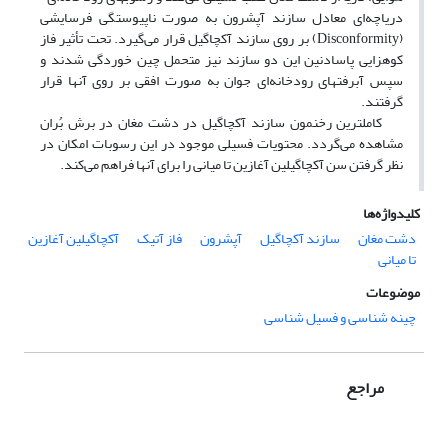
دریاچه‌ای معادل سازند آپشرون به صورت ناپیوستگی فرسایشی
(Disconformity) بر روی سازند آکچاگیل قرار می‌گیرد. تحت تأثیر فاز
کوهزایی پاسادنین این دو سازند نیز متحمل چین خوردگی شدند و
سپس آبرفتهای رودخانه‌ای جوان به صورت افقی بر روی آنها قرار
گرفتند.
کاملترین رخنمون سازند آکچاگیل در دشت مغان در برش بُران
مشاهده می‌گردد. محتویات فسیلی موجود در این رسوبات امکان در
نظر گرفتن سن آکچاگیلین آغازین تا میانی را برای آنها فراهم می‌کند.
کلیدواژه‌ها
دشت مغان
سازند آکچاگیل
آپشرون
فاز آتیک
آکچاگیلین آغازین
تا میانی
موضوعات
چینه شناسی و فسیل شناسی
مراجع