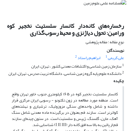
رخساره‌های کانه‌دار کانسار سلستیت نخجیر کوه
ورامین: تحول دیاژنزی و محیط رسوب‌گذاری
نوع مقاله : مقاله پژوهشی
نویسندگان
2
1
علی کریمی
ابراهیم راستاد
1
سازمان زمین شناسی و اکتشافات معدنی کشور ، تهران، ایران
2
دانشکده علوم پایه گروه زمین شناسی، دانشگاه تربیت مدرس، تهران، ایران
چکیده
کانسار سلستیت نخجیر کوه در ۱۶۵ کیلومتری جنوب خاور تهران واقع
است. منطقه مورد مطالعه در زون تکتونو - رسوبی ایران مرکزی قرار
داشته و شامل واحدهای سنگی مزوزوئیک، ترشیاری و نهشته‌های
کواترنر است. سازند قم بعنوان در برگیرنده ماده معدنی شامل سنگ
آهک، مارن، گلسنگ، ژیپس و سلستیت است. در ستون چینه‌ای سازند
قم از پائین به بالا سه افق کانه دار (I, II, III) شناسایی شد.
در افق (I) سنگ درونگیر ماده معدنی سنگ آهک فسیل‌دار، سنگ آهک