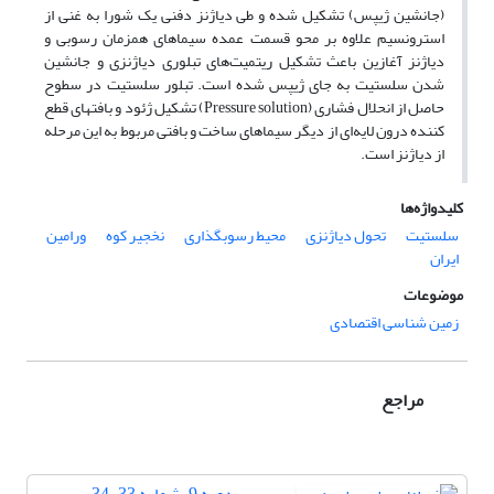
(جانشین ژیپس) تشکیل شده و طی دیاژنز دفنی یک شورا به غنی از
استرونسیم علاوه بر محو قسمت عمده سیماهای همزمان رسوبی و
دیاژنز آغازین باعث تشکیل ریتمیت‌های تبلوری دیاژنزی و جانشین
شدن سلستیت به جای ژیپس شده است. تبلور سلستیت در سطوح
حاصل از انحلال فشاری (Pressure solution) تشکیل ژئود و بافتهای قطع
کننده درون لایه‌ای از دیگر سیماهای ساخت و بافتی مربوط به این مرحله
از دیاژنز است.
کلیدواژه‌ها
سلستیت
تحول دیاژنزی
محیط رسوبگذاری
نخجیر کوه
ورامین
ایران
موضوعات
زمین شناسی اقتصادی
مراجع