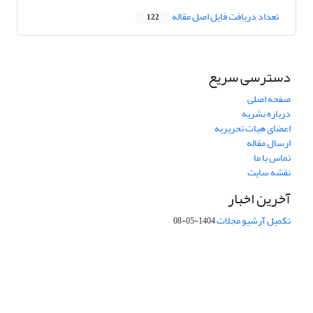
تعداد دریافت فایل اصل مقاله
122
دسترسی سریع
صفحه اصلی
درباره نشریه
اعضای هیات تحریریه
ارسال مقاله
تماس با ما
نقشه سایت
آخرین اخبار
تکمیل آرشیو مجلات
1404-05-08
شماره تماس: 64592299 -021
صندوق پستی:
131851494
پست الکترونیک:
faslnameh1370@yahoo.com