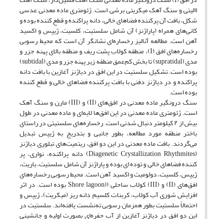
االیتی و سنگ آهک میکریتی برشی است. ژئومتری ماده معدنی عدسی
شکل، بافت آن پرکننده فضاهای خالی، دانه پراکنده و قطع کننده بوده و
کانی‌های همراه (پاراژنز) آن شامل سلستیت، کلسیت، ژیپس و اکسید
آهن است. مطالعه آنالیز رخساره‌ای نشانگر آن است که محیط رسوبی
رخساره‌های افق (I)، منطقه کولاب پشت ریف و منطقه بالای پهنه جزر و
مدى (supratidal) تا بخش کم‌عمق منطقه زیر پهنه جزر و مدی (subtidal)
بوده است. تشکیل سلستیت در این افق در دیاژنز آغازین با بافت دانه
پراکنده و در دیاژنز دفنی با بافت پرکننده فضاهای خالی و قطع کننده
بوده است.
سنگ درونگیر ماده معدنی در افق‌های (II) و (III) مارن و سنگ آهک
است. ژئومتری ماده معدنی در این افق‌ها لایه‌ای و ماده معدنی در طول
بیش از ۲ کیلومتر دنبال شدنی است. رخساره‌های سلستیتی در راستای
باختر منطقه مورد مطالعه، بطور جانبی و بتدریج به ژیپس تبدیل
می‌گردند. بافت ماده معدنی در این دو افق، ریتمیت‌های تبلوری دیاژنز
(Diagenetic Crystallization Rhythmites) دانه پراکنده، نواری، پر
کننده فضاهای خالی و توده ای بوده و پاراژنز آن شامل سلستیت، باریت،
ژیپس، کلسیت، دولومیت و اکسید آهن است. محیط رسوبی رخساره‌های
افق‌های (II) و (III) کولاب ساحلی ((Shore lagoon بوده است. در اثر
افزایش شوری آب کولاب، کربنات کلسیم دانه ریز (میکریت)، ژیپس و
احتمالاً سلستیت بطور همزمان رسوبی ته‌نشست یافته‌اند. سلستیت در
این دو افق در دیاژنز آغازین از آب حفره‌ای بصورت اولیه و جانشینی