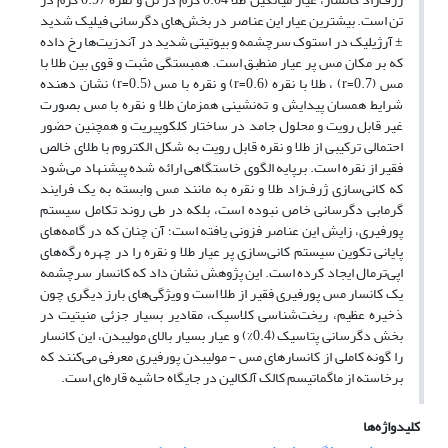
تن است. بیشترین عیار این عناصر در بخش‌های دگرسانی فیلیک شدید
± آرژیلیک در استوک سرچشمه و بیوتیتی شدید در آندزیت‌ها رخ داده
که بر مکان مس پر عیار منطبق است. همبستگی مثبت و قوی بین طلا با
مس (0.7=r) ، طلا با نقره (0.6=r) و نقره با مس (0.5=r) نشان دهنده
شرایط همسان پیدایش و ته‌نشینی همزمان طلا و نقره با مس بصورت
غیر قابل رویت و محلول جامد در ساختار کلکوپیریت و همچنین حضور
احتمالی ترکیبی از طلا و نقره قابل رویت به شکل الکتروم با طلای خالص
فقیر از نقره است. برپایه الگوی خاستگاهی ارائه شده پیشنهاد می‌شود
که کانی‌سازی ژرف‌زاد طلا و نقره به مانند مس وابسته به یک فرایند
گرمابی دگرسانی خاص نبوده است، بلکه در طی روند تکامل سیستم
پورفیری، زایش این عناصر فزونی یافته است؛ آن چنان که در گامه‌های
پایانی تکوین سیستم کانی‌سازی پر عیار طلا و نقره را در چهره رگه‌های
اپی‌ترمال ایجاد کرده است. این پژوهش نشان داد که کانسار سرچشمه
یک کانسار مس پورفیری فقیر از طلا است و ویژگی‌های بارز دیگری چون
ذخیره عظیم، ریخت‌شناسی کلاسیک، مقادیر بسیار جزئی منیتیت در
بخش دگرسانی پتاسیک (0.4%) و عیار بسیار بالای مولیبدن، این کانسار
را گونه کاملی از کانسارهای مس - مولیبدن پورفیری معرفی می‌کنند که
برخاسته از ماگماتیسم کالک آلکالین در جایگاه حاشیه قاره‌ای است.
کلیدواژه‌ها