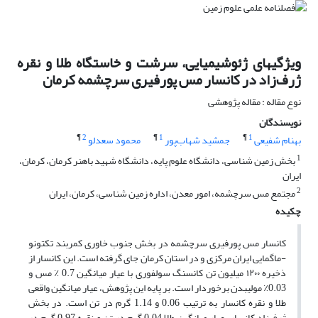
ویژگیهای ژئوشیمیایی، سرشت و خاستگاه طلا و نقره
ژرف‌زاد در کانسار مس پورفیری سرچشمه کرمان
نوع مقاله : مقاله پژوهشی
نویسندگان
¶
2
¶
1
¶
1
بهنام شفیعی
جمشید شهاب‌پور
محمود سعدلو
1
بخش زمین شناسی، دانشگاه علوم پایه، دانشگاه شهید باهنر کرمان، کرمان،
ایران
2
مجتمع مس سرچشمه، امور معدن، اداره زمین شناسی، کرمان، ایران
چکیده
کانسار مس پورفیری سرچشمه در بخش جنوب خاوری کمربند تکتونو
-ماگمایی ایران مرکزی و در استان کرمان جای گرفته است. این کانسار از
ذخیره ۱۲۰۰ میلیون تن کانسنگ سولفوری با عیار میانگین 0.7 ٪ مس و
0.03٪ مولیبدن برخوردار است. بر پایه این پژوهش، عیار میانگین واقعی
طلا و نقره کانسار به ترتیب 0.06 و 1.14 گرم در تن است. در بخش
ژرف‌زاد کانسار، عیار میانگین طلا 0.04 گرم در تن و نقره 0.97 گرم در