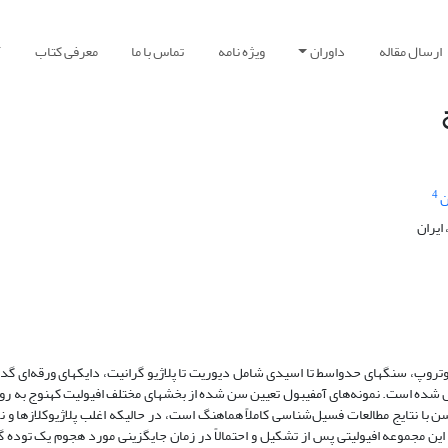
ارسال مقاله
داوران
ویژه نامه
تماس با ما
معرفی کتاب
آ
4
ن
ایران
یزوتروپ، سنگهای حدواسط تا اسیدی شامل دیوریت تا پلاژیو گرانیت، دایکهای ورقه‌ای گدا
هند که این سن با نتایج مطالعات فسیل‌شناسی کاملاً هماهنگ است، در حالیکه اغلب پلاژیوکلازها 
ین مجموعه افیولیتی پس از تشکیل و احتمالاً در زمان جایگزینی مورد هجوم یک توده 