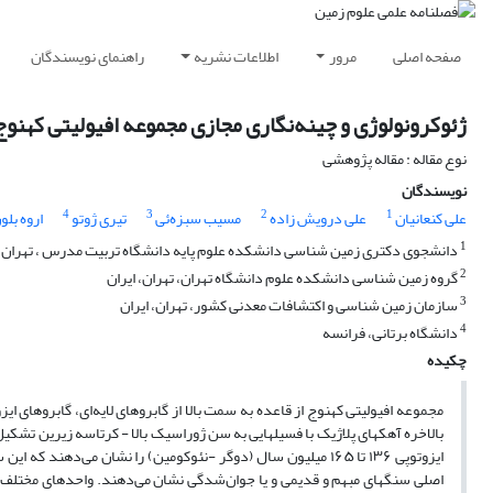
صفحه اصلی
مرور
اطلاعات نشریه
راهنمای نویسندگان
ژئوکرونولوژی و چینه‌نگاری مجازی مجموعه افیولیتی کهنوج
نوع مقاله : مقاله پژوهشی
نویسندگان
4
3
2
1
علی کنعانیان
علی درویش زاده
مسیب سبزه‌ئی
تیری ژوتو
اروه بلو
1
دانشجوی دکتری زمین شناسی دانشکده علوم پایه دانشگاه تربیت مدرس ، تهران، 
2
گروه زمین شناسی دانشکده علوم دانشگاه تهران، تهران، ایران
3
سازمان زمین شناسی و اکتشافات معدنی کشور، تهران، ایران
4
دانشگاه برتانی، فرانسه
چکیده
مجموعه افیولیتی کهنوج از قاعده به سمت بالا از گابروهای لایه‌ای، گابروهای ا
ایزوتوپی ۱۳۶ تا ۱۶۵ میلیون سال (دوگر -نئوکومین) را نشان می‌د
اصلی سنگهای مبهم و قدیمی و یا جوان‌شدگی نشان می‌دهند. واحدهای مختلف ا