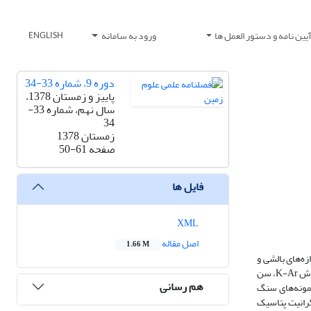
یین نامه و دستور العمل ها
ورود به سامانه
ENGLISH
دوره 9، شماره 33-34
پاییز و زمستان 1378،
سال نهم، شماره 33-
34
زمستان 1378
صفحه
50-61
فایل ها
XML
اصل مقاله
1.66 M
زه‌های بالشی و
بالاخره آهکهای پلاژیک با فسیلهایی به سن ژوراسیک بالا - کرتاسه زیرین تشکیل شده است. نمونه‌های آمفیبول تعیین سن شده از بخشهای مختلف افیولیت کهنوج به روش K-Ar، سن
هم رسانی
و نمونه‌های سنگ
گرانیت پتاسیک