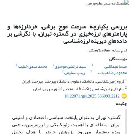
بررسی یکپارچه سرعت موج برشی، خرد‌لرزه‌ها و
پارامتر‌های لرزه‌خیزی در گستره تهران، با نگرشی بر
داده‌های دیرینه لرزه‌شناسی
نوع مقاله : مقاله پژوهشی
نویسندگان
1
1
1
مهسا عبداللهی
سید مرتضی موسوی
محمد مهدی خطیب
2
1
محمود رضا هیهات
زینب تسلیمی
1
گروه زمین‌شناسی، دانشکده علوم، دانشگاه بیرجند، بیرجند، ایران
2
سازمان زمین‌شناسی و اکتشافات معدنی کشور، تهران، ایران
10.22071/gsj.2025.536093.2212
چکیده
گستره تهران به‌عنوان پایتخت سیاسی، اقتصادی و امنیتی
ایران، منطقه‌ای با اهمیت ژئوتکنیکی و لرزه‌زمین‌ساختی
ویژه به‌شمار می‌رود. پژوهش حاضر با هدف تحلیل