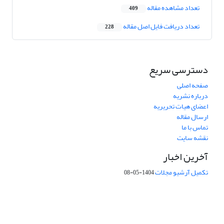
تعداد مشاهده مقاله
409
تعداد دریافت فایل اصل مقاله
228
دسترسی سریع
صفحه اصلی
درباره نشریه
اعضای هیات تحریریه
ارسال مقاله
تماس با ما
نقشه سایت
آخرین اخبار
تکمیل آرشیو مجلات
1404-05-08
شماره تماس: 64592299 -021
صندوق پستی:
131851494