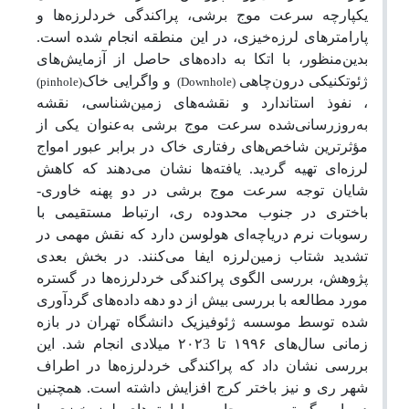
یکپارچه سرعت موج برشی، پراکندگی خردلرزه‌ها و
پارامترهای لرزه‌خیزی، در این منطقه انجام شده ‌است.
بدین‌منظور، با اتکا به داده‌های حاصل از آزمایش‌های
ژئوتکنیکی درون‌
چاهی
و واگرایی خاک
(pinhole)
(Downhole)
، نفوذ استاندارد و نقشه‌های زمین‌شناسی، نقشه
به‌روزرسانی‌شده سرعت موج برشی به‌عنوان یکی از
مؤثرترین شاخص‌های رفتاری خاک در برابر عبور امواج
لرزه‌ای تهیه گردید. یافته‌ها نشان می‌دهند که کاهش
شایان توجه سرعت موج برشی در دو پهنه خاوری-
باختری در جنوب محدوده ری، ارتباط مستقیمی با
رسوبات نرم دریاچه‌ای هولوسن دارد که نقش مهمی در
تشدید شتاب زمین‌لرزه ایفا می‌کنند. در بخش بعدی
پژوهش، بررسی الگوی پراکندگی خردلرزه‌ها در گستره
مورد مطالعه با بررسی بیش از دو دهه داده‌های گردآوری
شده توسط موسسه ژئوفیزیک دانشگاه تهران در بازه‌
زمانی سال‌های
۱۹۹۶
تا
۲۰۲3
میلادی انجام شد.
این
بررسی نشان داد که پراکندگی خرد‌لرزه‌ها در اطراف
شهر ری و نیز باختر کرج افزایش داشته است.
همچنین