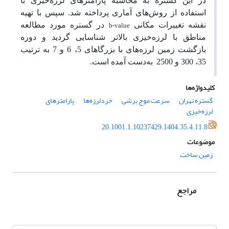
در این گستره به محاسبه پارامترهای لرزه‌خیزی با
استفاده از روش‌های آماری پرداخته شد. سپس
با تهیه
نقشه تغییرات مکانی
در گستره مورد مطالعه
b-value
مناطق با لرزه‌خیزی بالاتر شناسایی گردید و دوره
بازگشت زمین لرزه‌های با بزرگاهای 5، 6 و 7 به ترتیب
35، 300 و 2500
به‌دست آمده است.
کلیدواژه‌ها
گستره تهران
سرعت موج برشی
خردلرزه‌ها
پارامترهای
لرزه‌خیزی
20.1001.1.10237429.1404.35.4.11.8
موضوعات
زمین ساخت
مراجع