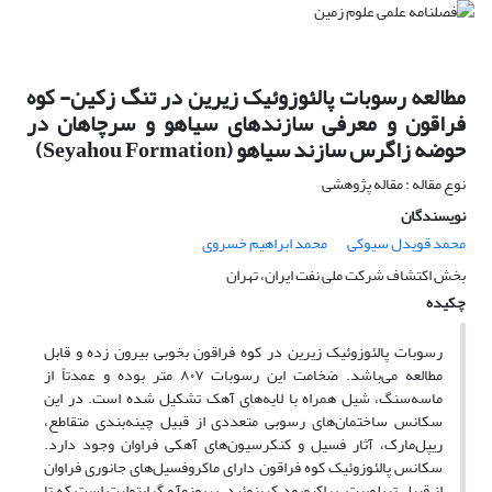
مطالعه رسوبات پالئوزوئیک زیرین در تنگ زکین- کوه
فراقون و معرفی سازندهای سیاهو و سرچاهان در
حوضه زاگرس سازند سیاهو (Seyahou Formation)
نوع مقاله : مقاله پژوهشی
نویسندگان
محمد قویدل سیوکی
محمد ابراهیم خسروی
بخش اکتشاف شرکت ملی نفت ایران، تهران
چکیده
رسوبات پالئوزوئیک زیرین در کوه فراقون بخوبی بیرون زده و قابل
مطالعه می‌باشد. ضخامت این رسوبات ۸۰۷ متر بوده و عمدتاً از
ماسه‌سنگ، شیل همراه با لایه‌های آهک تشکیل شده است. در این
سکانس ساختمان‌های رسوبی متعددی از قبیل چینه
بندی متقاطع،
ریپل
مارک، آثار فسیل و کنکرسیون
های آهکی فراوان وجود دارد.
سکانس پالئوزوئیک کوه فراقون دارای ماکروفسیل
های جانوری فراوان
از قبیل تریلوبیت، براکیوپود،کرینوئید، بریوزوآ و گراپتولیت است که تا