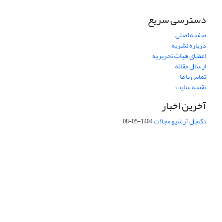
دسترسی سریع
صفحه اصلی
درباره نشریه
اعضای هیات تحریریه
ارسال مقاله
تماس با ما
نقشه سایت
آخرین اخبار
تکمیل آرشیو مجلات
1404-05-08
شماره تماس: 64592299 -021
صندوق پستی:
131851494
پست الکترونیک:
faslnameh1370@yahoo.com
faslnameh@gsi.ir
آدرس سایت:
http://www.gsjournal.ir