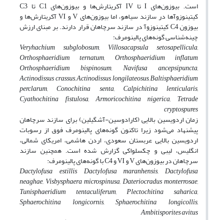
است. بیوزون
های
I
تا
IV
آکریتارش
ها و بیوزون
های
C1
تا
C3
کیتینوزوآها در سازند سیاهو، اما بیوزون
های
V
و
VI
آکریتارش
ها و
بیوزون
C4
کیتینوزوآ در سازند سرچاهان قرار دارند. بر مبنای ارزش
چینه‌شناسی گونه‌های پالینومرف:
Veryhachium subglobosum, Villosacapsula setosapellicula,
Orthosphaeridium ternatum, Orthosphaeridium inflatum
Orthosphaeridium bispinosum, Navifusa ancepsipuncta,
Actinodissus crassus, Actinodissus longilateosus, Baltisphaeridium
perclarum, Conochitina senta, Calpichitina lenticularis,
Cyathochitina fistulosa, Armoricochitina nigerica, Tetrade
cryptospures
زمان اردویسین بالایی (کارادوسین-آشگیلین) برای سازند سرچاهان
پیشنهاد می‌شود زیرا تاکنون گونه‌های پالینومرف فوق از رسوبات
اردویسین بالایی عربستان سعودی، اردن هاشمی، امریکای شمالی،
انگلیس، لیبی و چکسلواکی گزارش شده است. همچنین سازند
سرچاهان در بیوزون
های
V
و
VI
و
C4
با گونه‌های پالینومرف:
Dactylofusa estillis Dactylofusa maranhensis, Dactylofusa
neaghae, Visbysphaera microspinusa, Dateriocradus monterrosae,
Tunisphaeridium tentaculiferum, Plectochitina saharica,
Sphaerochitina longicornis, Sphaerochitina longicollis,
Ambitisporites avitus